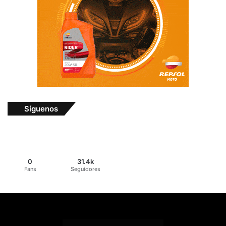
Síguenos
0
31.4k
Fans
Seguidores