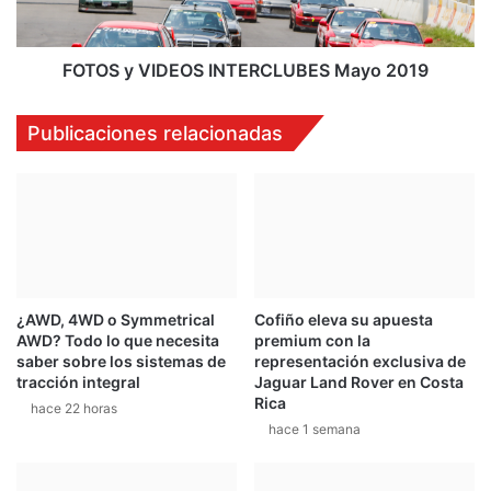
i
I
o
D
d
E
FOTOS y VIDEOS INTERCLUBES Mayo 2019
e
O
l
S
Publicaciones relacionadas
A
I
u
N
t
T
o
E
c
R
r
C
o
L
s
U
¿AWD, 4WD o Symmetrical
Cofiño eleva su apuesta
s
B
AWD? Todo lo que necesita
premium con la
e
E
saber sobre los sistemas de
representación exclusiva de
l
S
tracción integral
Jaguar Land Rover en Costa
p
M
Rica
hace 22 horas
r
a
hace 1 semana
ó
y
x
o
i
2