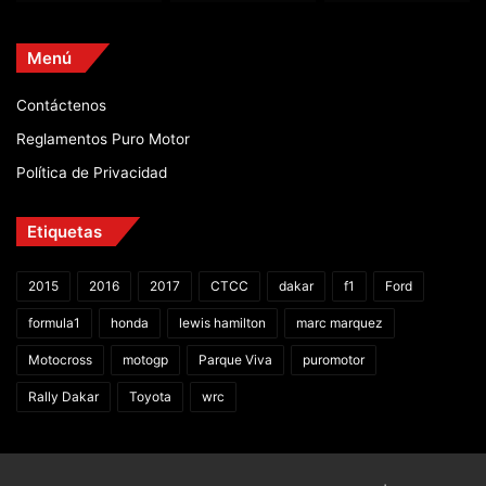
Menú
Contáctenos
Reglamentos Puro Motor
Política de Privacidad
Etiquetas
2015
2016
2017
CTCC
dakar
f1
Ford
formula1
honda
lewis hamilton
marc marquez
Motocross
motogp
Parque Viva
puromotor
Rally Dakar
Toyota
wrc