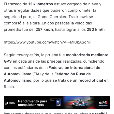
El trazado de
12 kilómetros
estuvo cargado de nieve y
otras irregularidades que pudieron comprometer la
seguridad pero, el Grand Cherokee Trackhawk se
comportó a la altura. En dos pasadas la velocidad
promedio fue de
257 km/h
, hasta lograr a los
290 km/h
.
https://www.youtube.com/watch?v=-MiGbASqNjI
Según
motorpasión
, la prueba fue
monitorizada mediante
GPS
en cada una de las pruebas realizadas, cumpliendo
con los estándares de la
Federación Internacional de
Automovilismo
(FIA) y de la
Federación Rusa de
Automovilismo
, por lo que se trata de un
récord oficial
en
Rusia.
Importante destacar que el modelo de pruebas
no recibió