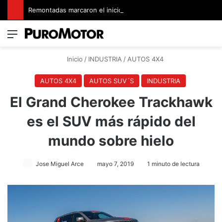
Remontadas marcaron el inicio del Campeonato de Invierno de Kartismo
Menú
Switch
B
Inicio
/
INDUSTRIA
/
AUTOS 4X4
AUTOS 4X4
AUTOS SUV´S
INDUSTRIA
El Grand Cherokee Trackhawk
es el SUV más rápido del
mundo sobre hielo
Jose Miguel Arce
mayo 7, 2019
1 minuto de lectura