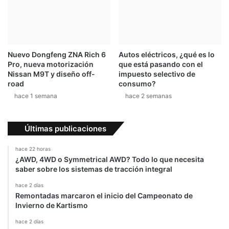
m
0
o
1
1
9
9
d
Nuevo Dongfeng ZNA Rich 6
Autos eléctricos, ¿qué es lo
e
Pro, nueva motorización
que está pasando con el
m
Nissan M9T y diseño off-
impuesto selectivo de
a
road
consumo?
y
hace 1 semana
hace 2 semanas
o
Últimas publicaciones
hace 22 horas
¿AWD, 4WD o Symmetrical AWD? Todo lo que necesita
saber sobre los sistemas de tracción integral
hace 2 días
Remontadas marcaron el inicio del Campeonato de
Invierno de Kartismo
hace 2 días