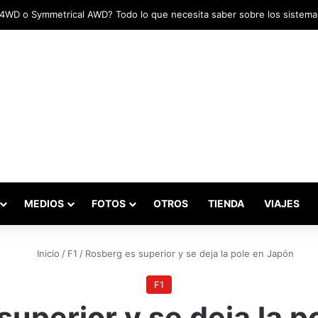
adas marcaron el inicio del Campeonato de Invierno de Kartismo
MEDIOS
FOTOS
OTROS
TIENDA
VIAJES
Inicio
/
F1
/
Rosberg es superior y se deja la pole en Japón
F1
superior y se deja la p