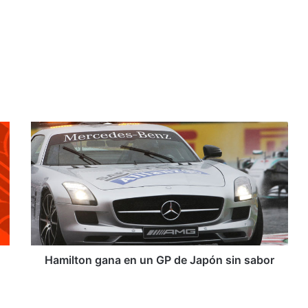
H
a
m
i
l
t
o
n
g
a
Hamilton gana en un GP de Japón sin sabor
n
a
e