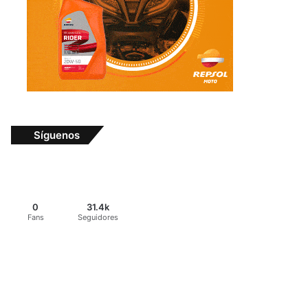
Síguenos
0
31.4k
Fans
Seguidores