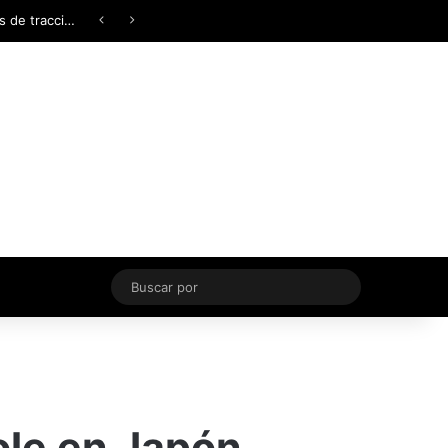
Facebook
X
YouTube
Instagram
TikTok
Acceso
Switch skin
Buscar
por
ole en Japón