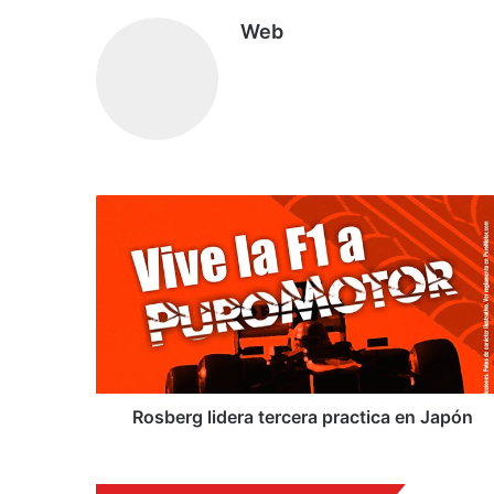
Web
R
o
s
b
e
r
g
l
i
d
Rosberg lidera tercera practica en Japón
e
r
a