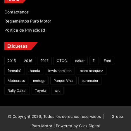
Contáctenos
Reglamentos Puro Motor
Política de Privacidad
Etiquetas
2015
2016
2017
CTCC
dakar
f1
Ford
formula1
honda
lewis hamilton
marc marquez
Motocross
motogp
Parque Viva
puromotor
Rally Dakar
Toyota
wrc
© Copyright 2026, Todos los derechos reservados |
Grupo
Puro Motor | Powered by
Click Digital