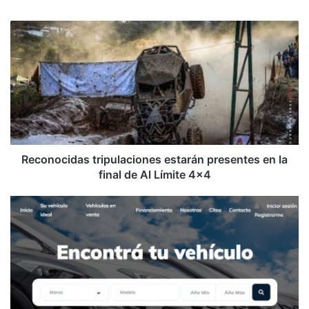
web
Reconocidas
tripulaciones
estarán
presentes
en
la
final
de
Al
Límite
Reconocidas tripulaciones estarán presentes en la
4x4
final de Al Límite 4x4
Star
Cars
estrena
novedosa
web
para
compra
de