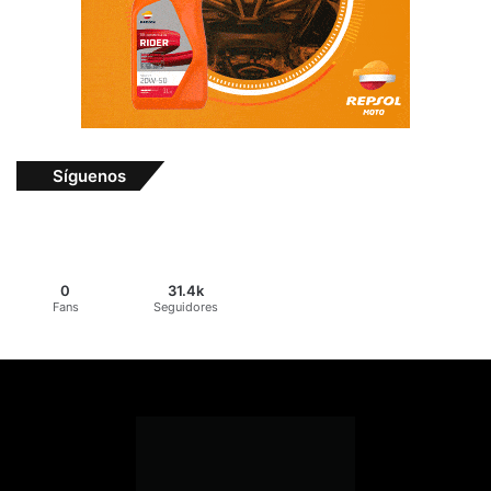
Síguenos
0
31.4k
Fans
Seguidores