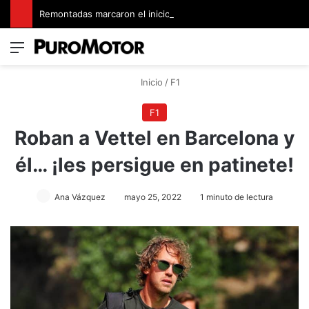
Remontadas marcaron el inicio del Campeonato de Invierno de Kartismo
Menú
Switch
B
Inicio
/
F1
F1
Roban a Vettel en Barcelona y
él… ¡les persigue en patinete!
Ana Vázquez
mayo 25, 2022
1 minuto de lectura