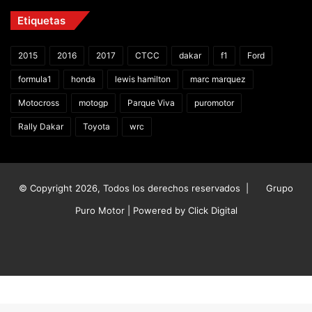
Etiquetas
2015
2016
2017
CTCC
dakar
f1
Ford
formula1
honda
lewis hamilton
marc marquez
Motocross
motogp
Parque Viva
puromotor
Rally Dakar
Toyota
wrc
© Copyright 2026, Todos los derechos reservados |
Grupo
Puro Motor | Powered by
Click Digital
Facebook
X
YouTube
Instagram
TikTok