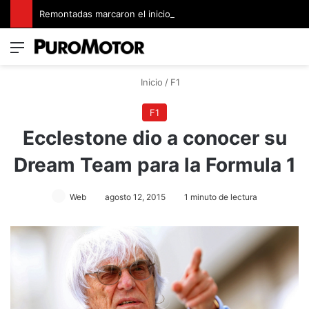
Remontadas marcaron el inicio del Campeonato de Invierno de Kartismo
Menú
Switch
B
Inicio
/
F1
F1
Ecclestone dio a conocer su
Dream Team para la Formula 1
Web
agosto 12, 2015
1 minuto de lectura