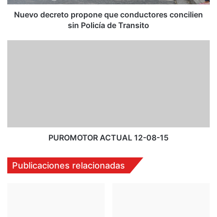
r
e
Nuevo decreto propone que conductores concilien
t
sin Policía de Transito
o
p
P
r
U
o
R
p
O
o
M
n
O
e
T
q
O
u
R
e
A
PUROMOTOR ACTUAL 12-08-15
c
C
o
T
Publicaciones relacionadas
n
U
d
A
u
L
c
1
t
2