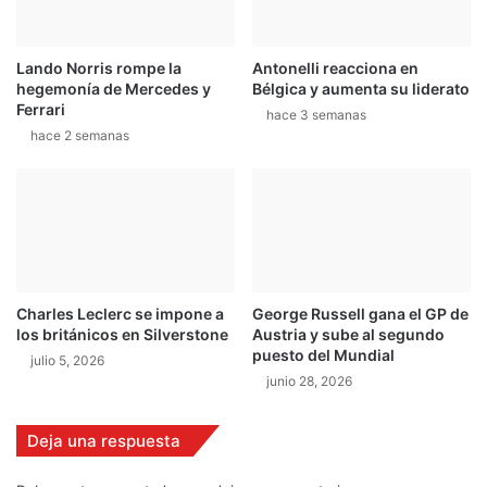
o
-
r
0
e
8
Lando Norris rompe la
Antonelli reacciona en
s
-
hegemonía de Mercedes y
Bélgica y aumenta su liderato
c
1
Ferrari
o
hace 3 semanas
5
hace 2 semanas
n
c
i
l
i
e
n
s
Charles Leclerc se impone a
George Russell gana el GP de
i
los británicos en Silverstone
Austria y sube al segundo
n
puesto del Mundial
julio 5, 2026
P
junio 28, 2026
o
l
i
Deja una respuesta
c
í