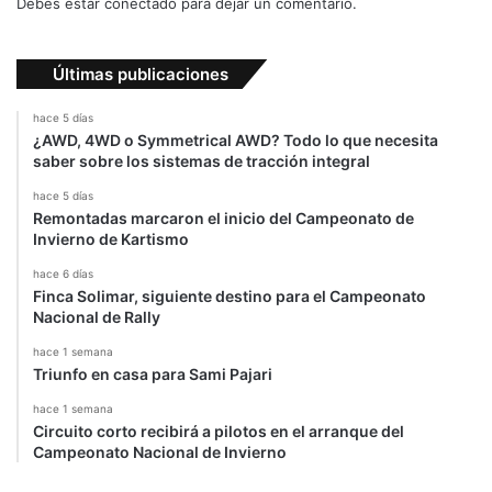
Debes estar conectado para dejar un comentario.
a
d
e
Últimas publicaciones
T
r
hace 5 días
a
¿AWD, 4WD o Symmetrical AWD? Todo lo que necesita
n
saber sobre los sistemas de tracción integral
s
hace 5 días
i
Remontadas marcaron el inicio del Campeonato de
t
Invierno de Kartismo
o
hace 6 días
Finca Solimar, siguiente destino para el Campeonato
Nacional de Rally
hace 1 semana
Triunfo en casa para Sami Pajari
hace 1 semana
Circuito corto recibirá a pilotos en el arranque del
Campeonato Nacional de Invierno