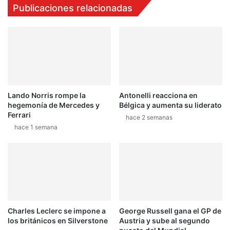
Publicaciones relacionadas
i
c
n
i
o
a
R
l
o
m
s
e
s
n
i
t
Lando Norris rompe la
Antonelli reacciona en
b
e
hegemonía de Mercedes y
Bélgica y aumenta su liderato
a
e
Ferrari
j
hace 2 semanas
l
hace 1 semana
o
Q
l
2
a
y
l
Q
l
5
u
e
v
n
i
e
Charles Leclerc se impone a
George Russell gana el GP de
a
l
los británicos en Silverstone
Austria y sube al segundo
e
p