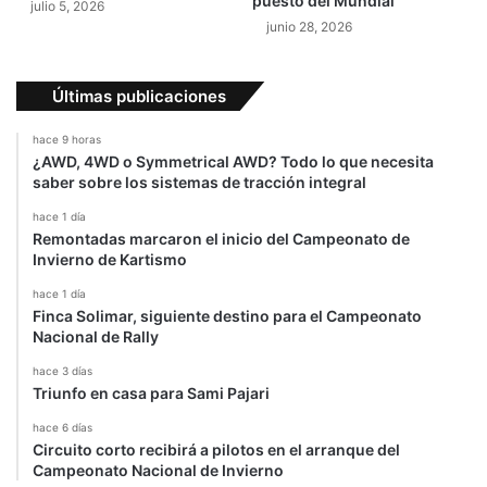
puesto del Mundial
julio 5, 2026
n
a
junio 28, 2026
e
í
l
s
G
Últimas publicaciones
P
d
hace 9 horas
e
¿AWD, 4WD o Symmetrical AWD? Todo lo que necesita
H
saber sobre los sistemas de tracción integral
o
l
hace 1 día
Remontadas marcaron el inicio del Campeonato de
a
Invierno de Kartismo
n
d
hace 1 día
a
Finca Solimar, siguiente destino para el Campeonato
Nacional de Rally
hace 3 días
Triunfo en casa para Sami Pajari
hace 6 días
Circuito corto recibirá a pilotos en el arranque del
Campeonato Nacional de Invierno