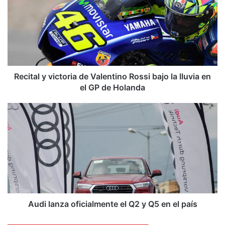
c
i
t
a
l
y
v
i
Recital y victoria de Valentino Rossi bajo la lluvia en
c
el GP de Holanda
t
o
A
r
u
i
d
a
i
d
l
e
a
V
n
a
z
l
a
e
o
Audi lanza oficialmente el Q2 y Q5 en el país
n
f
t
i