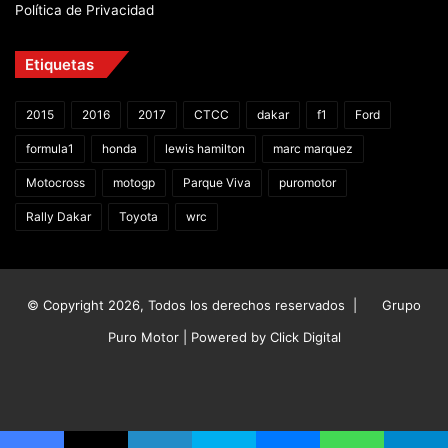
Política de Privacidad
Etiquetas
2015
2016
2017
CTCC
dakar
f1
Ford
formula1
honda
lewis hamilton
marc marquez
Motocross
motogp
Parque Viva
puromotor
Rally Dakar
Toyota
wrc
© Copyright 2026, Todos los derechos reservados |
Grupo
Puro Motor | Powered by
Click Digital
Facebook
X
YouTube
Instagram
TikTok