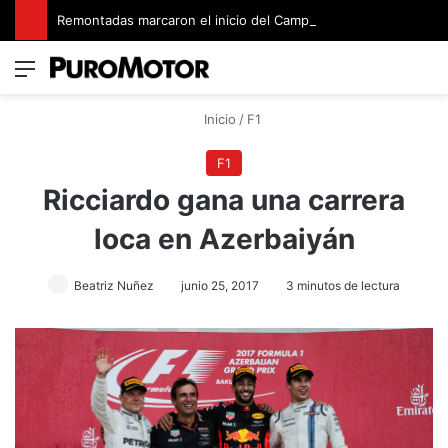
Remontadas marcaron el inicio del Campeonato de Invierno de Kartismo
Menú
Switch
B
Inicio
/
F1
F1
Ricciardo gana una carrera
loca en Azerbaiyán
Beatriz Nuñez
junio 25, 2017
3 minutos de lectura