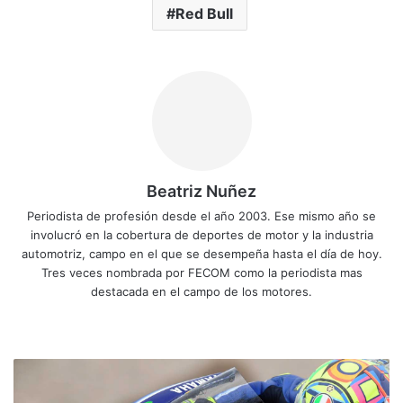
Red Bull
Beatriz Nuñez
Periodista de profesión desde el año 2003. Ese mismo año se
involucró en la cobertura de deportes de motor y la industria
automotriz, campo en el que se desempeña hasta el día de hoy.
Tres veces nombrada por FECOM como la periodista mas
destacada en el campo de los motores.
Siti
Fa
X
Yo
Ins
o
ce
uT
tag
we
bo
ub
ra
R
b
ok
e
m
e