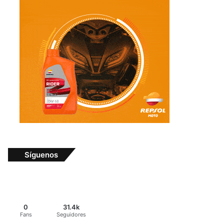
Síguenos
0
31.4k
Fans
Seguidores