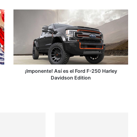
¡Imponente!
Así
es
el
Ford
F-
250
Harley
Davidson
Edition
¡Imponente! Así es el Ford F-250 Harley
Davidson Edition