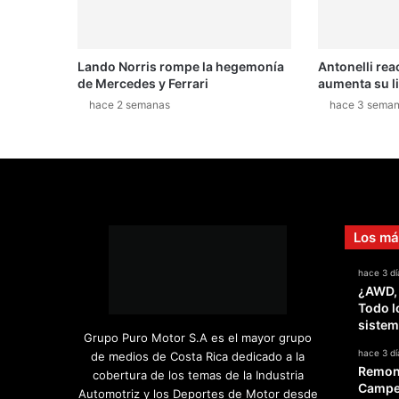
Lando Norris rompe la hegemonía
Antonelli rea
de Mercedes y Ferrari
aumenta su l
hace 2 semanas
hace 3 sema
Los má
hace 3 dí
¿AWD,
Todo l
sistem
Grupo Puro Motor S.A es el mayor grupo
hace 3 dí
de medios de Costa Rica dedicado a la
Remont
cobertura de los temas de la Industria
Campeo
Automotriz y los Deportes de Motor desde