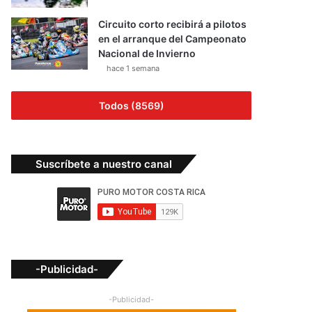
Circuito corto recibirá a pilotos
en el arranque del Campeonato
Nacional de Invierno
hace 1 semana
Todos (8569)
Suscríbete a nuestro canal
-Publicidad-
-Publicidad-