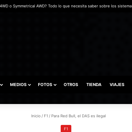
adas marcaron el inicio del Campeonato de Invierno de Kartismo
MEDIOS
FOTOS
OTROS
TIENDA
VIAJES
Inicio
/
F1
/
Para Red Bull, el DAS es ilegal
F1