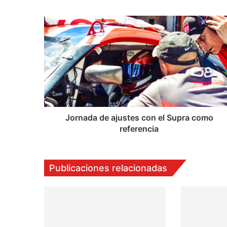
Jornada
de
ajustes
con
el
Supra
como
referencia
Jornada de ajustes con el Supra como
referencia
Publicaciones relacionadas