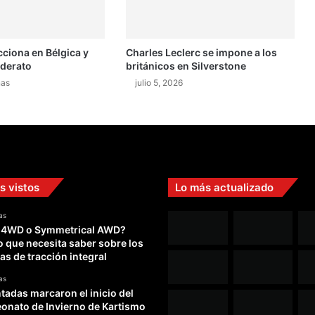
cciona en Bélgica y
Charles Leclerc se impone a los
iderato
británicos en Silverstone
nas
julio 5, 2026
s vistos
Lo más actualizado
as
 4WD o Symmetrical AWD?
o que necesita saber sobre los
as de tracción integral
as
adas marcaron el inicio del
nato de Invierno de Kartismo