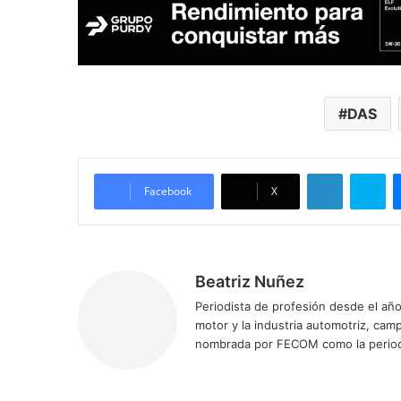
DAS
LinkedIn
Sk
Facebook
X
Beatriz Nuñez
Periodista de profesión desde el añ
motor y la industria automotriz, ca
nombrada por FECOM como la period
Sitio
Facebook
X
YouTube
Instagram
web