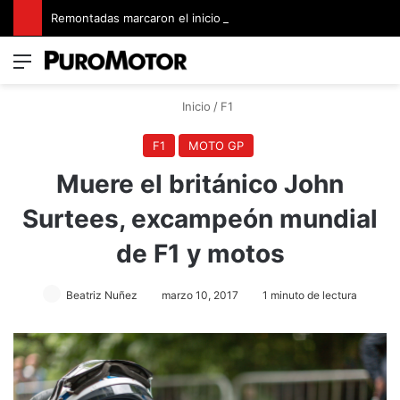
Remontadas marcaron el inicio del Campeonato de Invierno de Kartismo
Menú
Switch
B
Inicio
/
F1
F1
MOTO GP
Muere el británico John
Surtees, excampeón mundial
de F1 y motos
Beatriz Nuñez
marzo 10, 2017
1 minuto de lectura