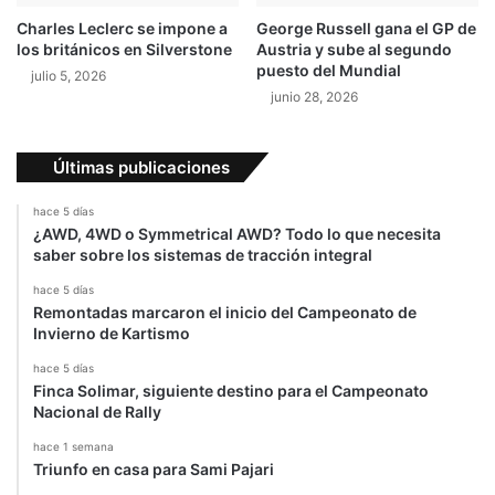
a
b
Charles Leclerc se impone a
George Russell gana el GP de
l
los británicos en Silverstone
Austria y sube al segundo
e
puesto del Mundial
julio 5, 2026
junio 28, 2026
Últimas publicaciones
hace 5 días
¿AWD, 4WD o Symmetrical AWD? Todo lo que necesita
saber sobre los sistemas de tracción integral
hace 5 días
Remontadas marcaron el inicio del Campeonato de
Invierno de Kartismo
hace 5 días
Finca Solimar, siguiente destino para el Campeonato
Nacional de Rally
hace 1 semana
Triunfo en casa para Sami Pajari