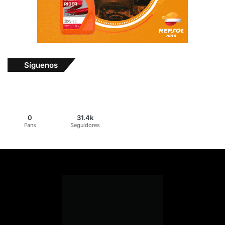
Síguenos
0
31.4k
Fans
Seguidores