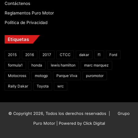
Contáctenos
Reglamentos Puro Motor
Política de Privacidad
Etiquetas
2015
2016
2017
CTCC
dakar
f1
Ford
formula1
honda
lewis hamilton
marc marquez
Motocross
motogp
Parque Viva
puromotor
Rally Dakar
Toyota
wrc
© Copyright 2026, Todos los derechos reservados |
Grupo
Puro Motor | Powered by
Click Digital