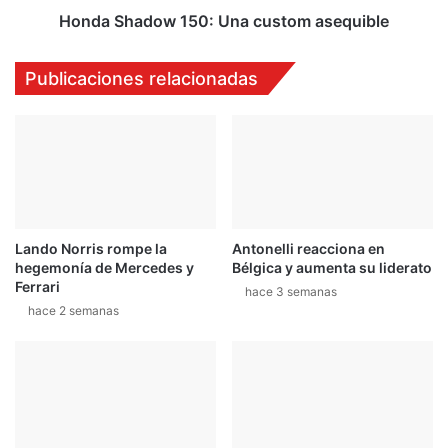
t
o
Honda Shadow 150: Una custom asequible
i
w
e
1
Publicaciones relacionadas
m
5
p
0
o
:
d
U
e
n
l
a
a
c
p
u
Lando Norris rompe la
Antonelli reacciona en
r
s
hegemonía de Mercedes y
Bélgica y aumenta su liderato
e
t
Ferrari
t
hace 3 semanas
o
hace 2 semanas
e
m
m
a
p
s
o
e
r
q
a
u
d
i