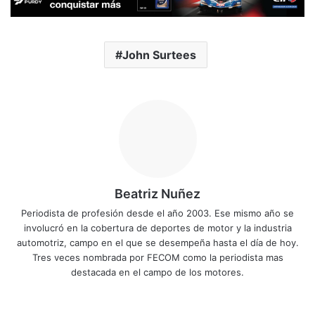
John Surtees
Beatriz Nuñez
Periodista de profesión desde el año 2003. Ese mismo año se
involucró en la cobertura de deportes de motor y la industria
automotriz, campo en el que se desempeña hasta el día de hoy.
Tres veces nombrada por FECOM como la periodista mas
destacada en el campo de los motores.
Siti
Fa
X
Yo
Ins
o
ce
uT
tag