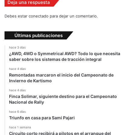
O
Deja una respuesta
g
i
Debes estar conectado para dejar un comentario.
e
r
'
Últimas publicaciones
hace 3 días
¿AWD, 4WD o Symmetrical AWD? Todo lo que necesita
saber sobre los sistemas de tracción integral
hace 4 días
Remontadas marcaron el inicio del Campeonato de
Invierno de Kartismo
hace 4 días
Finca Solimar, siguiente destino para el Campeonato
Nacional de Rally
hace 6 días
Triunfo en casa para Sami Pajari
hace 1 semana
Circuito corto recibirá a pilotos en el arranque del