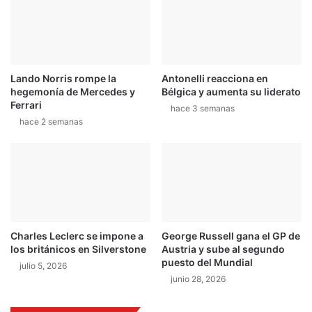
a
r
C
e
a
s
s
i
t
o
Lando Norris rompe la
Antonelli reacciona en
r
n
hegemonía de Mercedes y
Bélgica y aumenta su liderato
o
a
Ferrari
hace 3 semanas
d
hace 2 semanas
o
c
o
n
e
l
n
i
Charles Leclerc se impone a
George Russell gana el GP de
v
los británicos en Silverstone
Austria y sube al segundo
e
puesto del Mundial
julio 5, 2026
l
junio 28, 2026
d
e