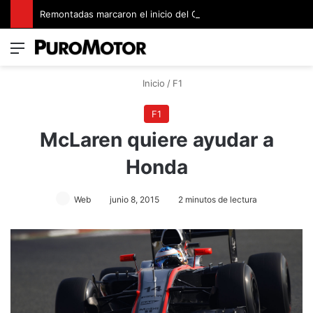
Remontadas marcaron el inicio del Campeonato de Invierno de Kartismo
Menú
Switch
B
Inicio
/
F1
F1
McLaren quiere ayudar a
Honda
Web
junio 8, 2015
2 minutos de lectura