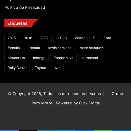
Política de Privacidad
Etiquetas
2015
2016
2017
CTCC
dakar
f1
Ford
formula1
honda
lewis hamilton
marc marquez
Motocross
motogp
Parque Viva
puromotor
Rally Dakar
Toyota
wrc
© Copyright 2026, Todos los derechos reservados |
Grupo
Puro Motor | Powered by
Click Digital
Facebook
X
YouTube
Instagram
TikTok