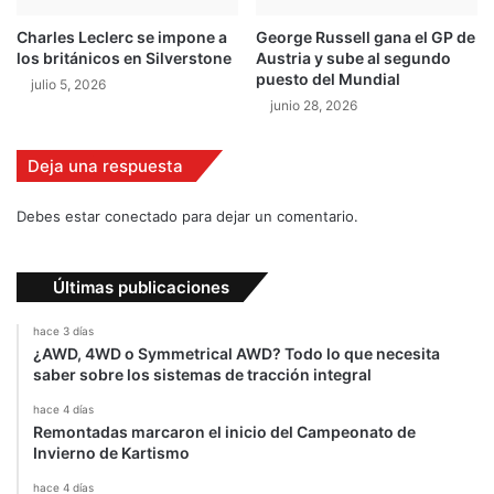
r
u
Charles Leclerc se impone a
George Russell gana el GP de
a
p
los británicos en Silverstone
Austria y sube al segundo
s
e
puesto del Mundial
julio 5, 2026
e
r
junio 28, 2026
n
a
O
l
c
o
Deja una respuesta
a
s
l
6
Debes estar conectado para dejar un comentario.
a
4
0
k
Últimas publicaciones
m
/
hace 3 días
h
¿AWD, 4WD o Symmetrical AWD? Todo lo que necesita
!
saber sobre los sistemas de tracción integral
hace 4 días
Remontadas marcaron el inicio del Campeonato de
Invierno de Kartismo
hace 4 días