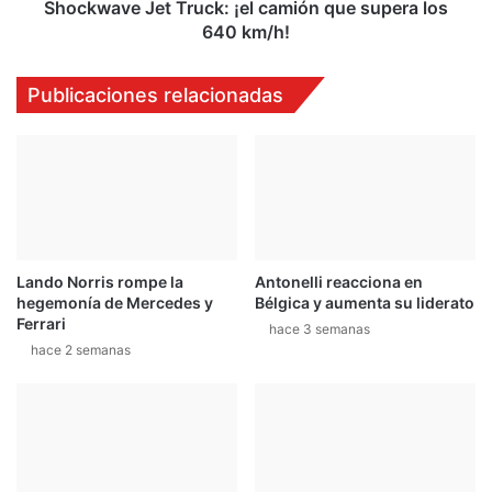
t
J
Shockwave Jet Truck: ¡el camión que supera los
e
e
640 km/h!
r
t
T
T
Publicaciones relacionadas
o
r
u
u
r
c
t
k
r
:
a
¡
s
e
l
l
a
Lando Norris rompe la
Antonelli reacciona en
c
hegemonía de Mercedes y
Bélgica y aumenta su liderato
s
a
Ferrari
d
m
hace 3 semanas
o
hace 2 semanas
i
s
ó
c
n
a
q
r
u
r
e
e
s