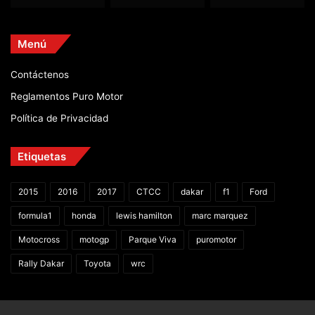
Menú
Contáctenos
Reglamentos Puro Motor
Política de Privacidad
Etiquetas
2015
2016
2017
CTCC
dakar
f1
Ford
formula1
honda
lewis hamilton
marc marquez
Motocross
motogp
Parque Viva
puromotor
Rally Dakar
Toyota
wrc