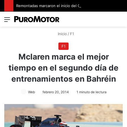
Remontadas marcaron el inicio del Campeonato de Invierno de Kartismo
Menú
Switch
B
Inicio
/
F1
F1
Mclaren marca el mejor
tiempo en el segundo día de
entrenamientos en Bahréin
Web
febrero 20, 2014
1 minuto de lectura