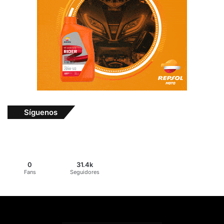
Síguenos
0
31.4k
Fans
Seguidores