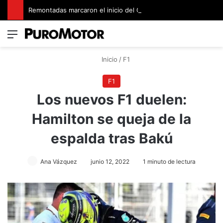
Remontadas marcaron el inicio del Campeonato de Invierno de Kartismo
Menú
Switch
B
Inicio
/
F1
F1
Los nuevos F1 duelen:
Hamilton se queja de la
espalda tras Bakú
Ana Vázquez
junio 12, 2022
1 minuto de lectura