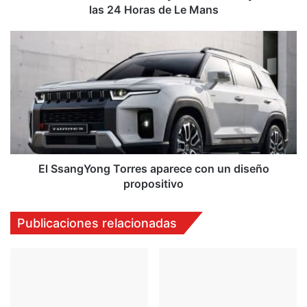
Horas
las 24 Horas de Le Mans
de
Le
El
Mans
SsangYong
Torres
aparece
con
un
diseño
propositivo
El SsangYong Torres aparece con un diseño
propositivo
Publicaciones relacionadas