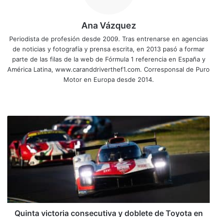
Ana Vázquez
Periodista de profesión desde 2009. Tras entrenarse en agencias
de noticias y fotografía y prensa escrita, en 2013 pasó a formar
parte de las filas de la web de Fórmula 1 referencia en España y
América Latina, www.caranddriverthef1.com. Corresponsal de Puro
Motor en Europa desde 2014.
Sitio
Facebook
X
YouTube
Instagram
web
Quinta
victoria
consecutiva
y
doblete
de
Toyota
en
las
24
Quinta victoria consecutiva y doblete de Toyota en