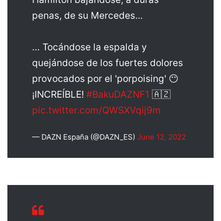
penas, de su Mercedes…
… Tocándose la espalda y
quejándose de los fuertes dolores
provocados por el 'porpoising' 😶
¡INCREÍBLE!
#BakuDAZNF1
🇦🇿
pic.twitter.com/QWSXVqij9m
— DAZN España (@DAZN_ES)
June 12, 2022