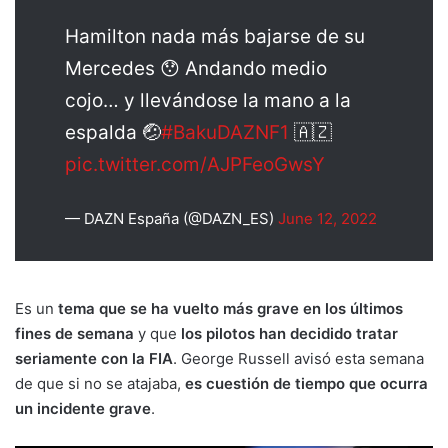
Hamilton nada más bajarse de su
Mercedes 😯 Andando medio
cojo… y llevándose la mano a la
espalda 🤕
#BakuDAZNF1
🇦🇿
pic.twitter.com/AJPFeoGwsY
— DAZN España (@DAZN_ES)
June 12, 2022
Es un
tema que se ha vuelto más grave en los últimos
fines de semana
y que
los pilotos han decidido tratar
seriamente con la FIA
. George Russell avisó esta semana
de que si no se atajaba,
es cuestión de tiempo que ocurra
un incidente grave
.