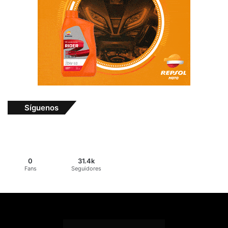
Síguenos
0
31.4k
Fans
Seguidores