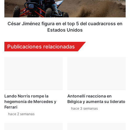
5
del
cuadracross
en
César Jiménez figura en el top 5 del cuadracross en
Estados
Estados Unidos
Unidos
Publicaciones relacionadas
Lando Norris rompe la
Antonelli reacciona en
hegemonía de Mercedes y
Bélgica y aumenta su liderato
Ferrari
hace 3 semanas
hace 2 semanas