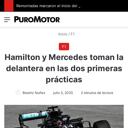
Remontadas marcaron el inicio del Campeonato de Invierno de Kartismo
Menú
Switch
B
Inicio
/
F1
F1
Hamilton y Mercedes toman la
delantera en las dos primeras
prácticas
Beatriz Nuñez
julio 3, 2020
2 minutos de lectura