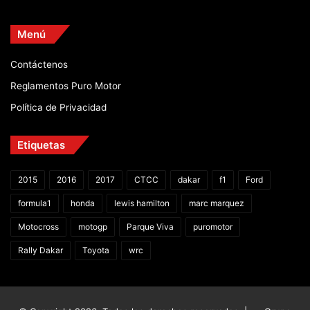
Menú
Contáctenos
Reglamentos Puro Motor
Política de Privacidad
Etiquetas
2015
2016
2017
CTCC
dakar
f1
Ford
formula1
honda
lewis hamilton
marc marquez
Motocross
motogp
Parque Viva
puromotor
Rally Dakar
Toyota
wrc