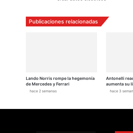
a
n
d
Publicaciones relacionadas
R
o
v
e
r
s
e
u
n
Lando Norris rompe la hegemonía
Antonelli rea
e
de Mercedes y Ferrari
aumenta su l
n
p
hace 2 semanas
hace 3 sema
a
r
a
c
r
e