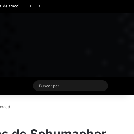
Facebook
X
YouTube
Instagram
TikTok
Acceso
Switch skin
Buscar
por
anadá
fos de Schumacher