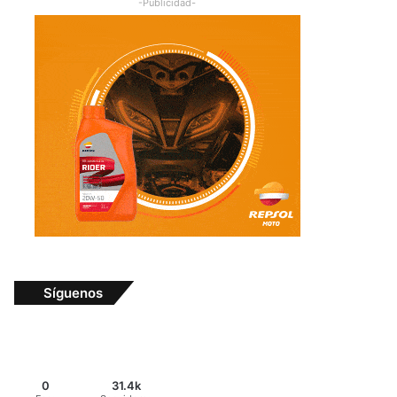
-Publicidad-
Síguenos
0
31.4k