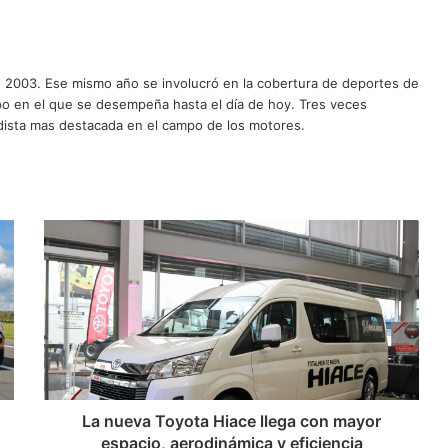
o 2003. Ese mismo año se involucró en la cobertura de deportes de
mpo en el que se desempeña hasta el día de hoy. Tres veces
ista mas destacada en el campo de los motores.
L
a
n
u
e
v
a
T
o
y
La nueva Toyota Hiace llega con mayor
o
espacio, aerodinámica y eficiencia