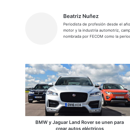
Beatriz Nuñez
Periodista de profesión desde el añ
motor y la industria automotriz, ca
nombrada por FECOM como la period
Siti
Fa
X
Yo
Ins
o
ce
uT
tag
we
bo
ub
ra
b
ok
e
m
B
M
W
y
J
a
g
u
a
r
BMW y Jaguar Land Rover se unen para
L
crear autos eléctricos