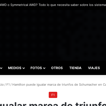
adas marcaron el inicio del Campeonato de Invierno de Kartismo
MEDIOS
FOTOS
OTROS
TIENDA
VIAJES
cio
/
F1
/
Hamilton puede igualar marca de triunfos de Schumacher en C
F1
gualar marca de triun