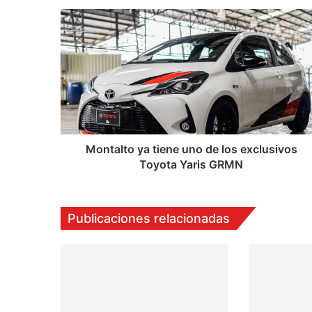
M
o
n
t
a
l
t
o
y
a
Montalto ya tiene uno de los exclusivos
t
Toyota Yaris GRMN
i
e
n
Publicaciones relacionadas
e
u
n
o
d
e
l