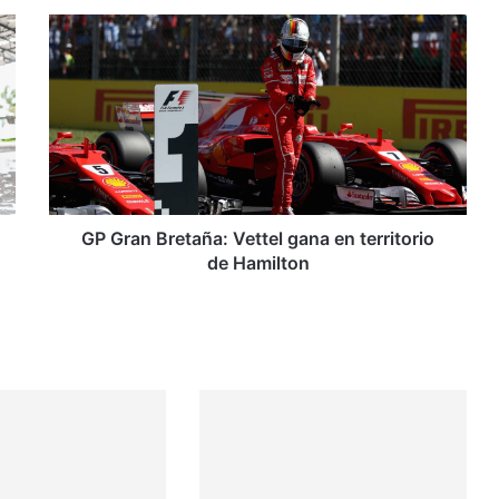
G
P
G
r
a
n
B
r
e
t
GP Gran Bretaña: Vettel gana en territorio
a
de Hamilton
ñ
a
:
V
e
t
t
e
l
g