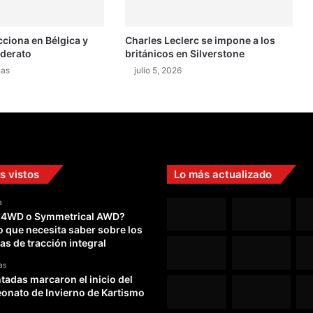
a
n
cciona en Bélgica y
Charles Leclerc se impone a los
a
iderato
británicos en Silverstone
e
n
nas
julio 5, 2026
t
e
r
r
i
t
o
s vistos
Lo más actualizado
r
i
a
 4WD o Symmetrical AWD?
o
o que necesita saber sobre los
d
as de tracción integral
e
H
as
a
adas marcaron el inicio del
m
nato de Invierno de Kartismo
i