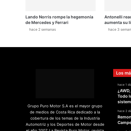
o
s
Lando Norris rompe la hegemonía
Antonelli rea
e
de Mercedes y Ferrari
aumenta su l
x
c
hace 2 semanas
hace 3 sema
l
u
s
i
v
o
s
Los má
T
o
hace 1 dí
¿AWD,
y
Todo l
o
sistem
t
Grupo Puro Motor S.A es el mayor grupo
a
hace 2 dí
de medios de Costa Rica dedicado a la
Y
Remont
cobertura de los temas de la Industria
a
Campeo
Automotriz y los Deportes de Motor desde
r
el año 2007. La Revista Puro Motor, revista