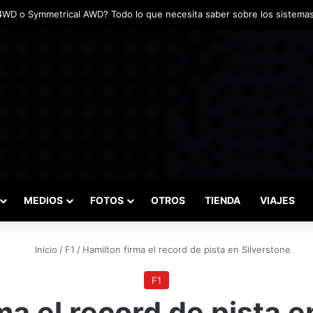
das marcaron el inicio del Campeonato de Invierno de Kartismo
MEDIOS
FOTOS
OTROS
TIENDA
VIAJES
Inicio
/
F1
/
Hamilton firma el record de pista en Silverstone
F1
ma el record de pista e