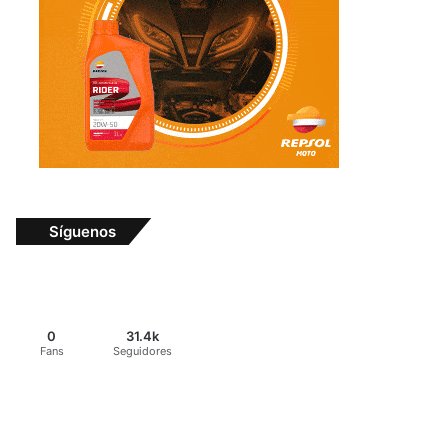
Síguenos
0
31.4k
Fans
Seguidores