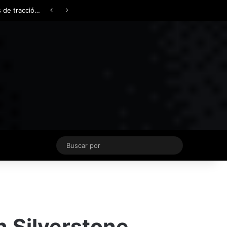
Facebook
X
YouTube
Instagram
TikTok
Acceso
Switch skin
Buscar
por
n Silverstone