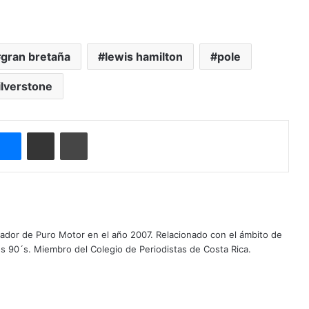
gran bretaña
lewis hamilton
pole
ilverstone
Messenger
Compartir por correo electrónico
Imprimir
ador de Puro Motor en el año 2007. Relacionado con el ámbito de
s 90´s. Miembro del Colegio de Periodistas de Costa Rica.