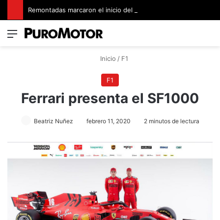
Remontadas marcaron el inicio del Campeonato de Invierno de Kartismo
Menú
Switch
B
Inicio
/
F1
F1
Ferrari presenta el SF1000
Beatriz Nuñez
febrero 11, 2020
2 minutos de lectura