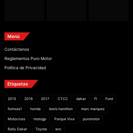
Menú
Contáctenos
Reglamentos Puro Motor
Política de Privacidad
Etiquetas
2015
2016
2017
CTCC
dakar
f1
Ford
formula1
honda
lewis hamilton
marc marquez
Motocross
motogp
Parque Viva
puromotor
Rally Dakar
Toyota
wrc