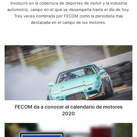
involucró en la cobertura de deportes de motor y la industria
automotriz, campo en el que se desempeña hasta el día de hoy.
Tres veces nombrada por FECOM como la periodista mas
destacada en el campo de los motores.
Sitio
Facebook
X
YouTube
Instagram
web
FECOM
da
a
conocer
el
calendario
de
motores
2020
FECOM da a conocer el calendario de motores
2020
Multas
a