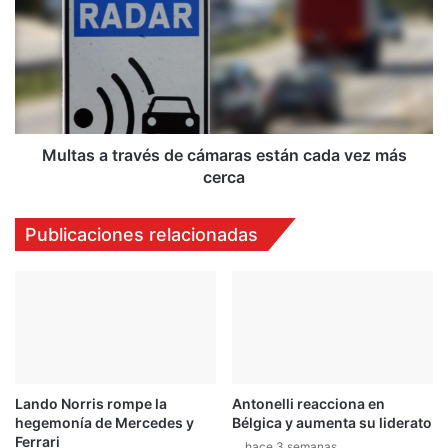
través
de
cámaras
están
cada
vez
más
cerca
Multas a través de cámaras están cada vez más
cerca
Publicaciones relacionadas
Lando Norris rompe la
Antonelli reacciona en
hegemonía de Mercedes y
Bélgica y aumenta su liderato
Ferrari
hace 3 semanas