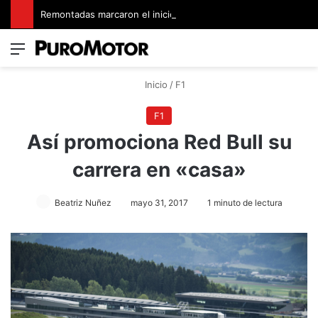
Remontadas marcaron el inicio del Campeonato de Invierno de Kartismo
Menú
Switch
B
Inicio
/
F1
F1
Así promociona Red Bull su
carrera en «casa»
Beatriz Nuñez
mayo 31, 2017
1 minuto de lectura