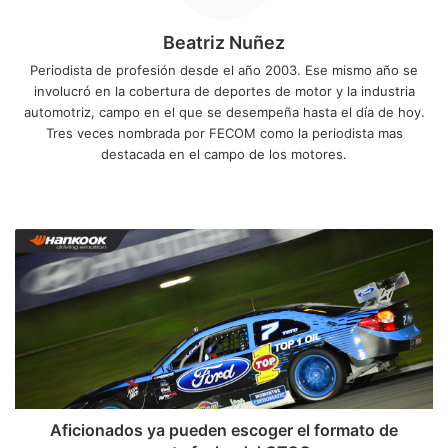
Beatriz Nuñez
Periodista de profesión desde el año 2003. Ese mismo año se
involucró en la cobertura de deportes de motor y la industria
automotriz, campo en el que se desempeña hasta el día de hoy.
Tres veces nombrada por FECOM como la periodista mas
destacada en el campo de los motores.
Siti
Fa
X
Yo
Ins
o
ce
uT
tag
we
bo
ub
ra
A
b
ok
e
m
f
i
c
i
o
n
a
d
o
Aficionados ya pueden escoger el formato de