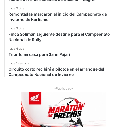
C
C
hace 2 días
Remontadas marcaron el inicio del Campeonato de
Invierno de Kartismo
hace 3 días
Finca Solimar, siguiente destino para el Campeonato
Nacional de Rally
hace 4 días
Triunfo en casa para Sami Pajari
hace 1 semana
Circuito corto recibirá a pilotos en el arranque del
Campeonato Nacional de Invierno
-Publicidad-