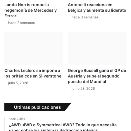
Lando Norris rompe la
Antonelli reacciona en
a
a
hegemonía de Mercedes y
Bélgica y aumenta su liderato
t
L
Ferrari
o
hace 3 semanas
e
hace 2 semanas
d
y
e
d
c
e
u
T
a
r
r
á
t
n
a
s
Charles Leclerc se impone a
George Russell gana el GP de
f
i
los británicos en Silverstone
Austria y sube al segundo
e
t
puesto del Mundial
julio 5, 2026
c
o
junio 28, 2026
h
a
d
Últimas publicaciones
e
l
hace 2 días
C
¿AWD, 4WD o Symmetrical AWD? Todo lo que necesita
T
saber sobre los sistemas de tracción integral