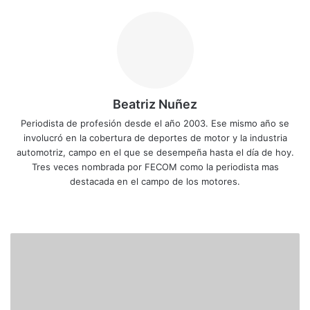
Beatriz Nuñez
Periodista de profesión desde el año 2003. Ese mismo año se
involucró en la cobertura de deportes de motor y la industria
automotriz, campo en el que se desempeña hasta el día de hoy.
Tres veces nombrada por FECOM como la periodista mas
destacada en el campo de los motores.
Siti
Fa
X
Yo
Ins
o
ce
uT
tag
we
bo
ub
ra
W
b
ok
e
m
R
C
2
0