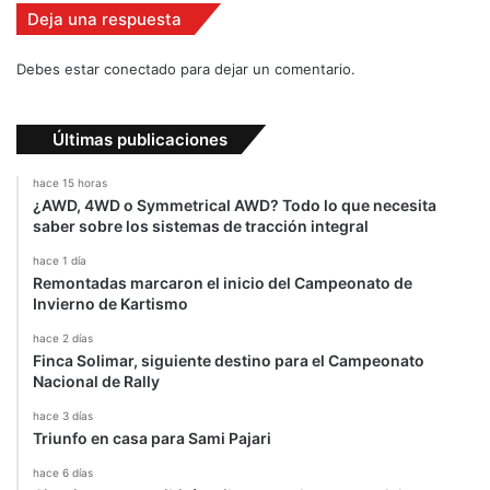
a
Deja una respuesta
ñ
o
Debes estar conectado para dejar un comentario.
2
0
1
Últimas publicaciones
2
"
hace 15 horas
¿AWD, 4WD o Symmetrical AWD? Todo lo que necesita
saber sobre los sistemas de tracción integral
hace 1 día
Remontadas marcaron el inicio del Campeonato de
Invierno de Kartismo
hace 2 días
Finca Solimar, siguiente destino para el Campeonato
Nacional de Rally
hace 3 días
Triunfo en casa para Sami Pajari
hace 6 días