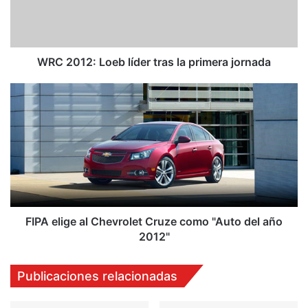
1
2
:
L
o
WRC 2012: Loeb líder tras la primera jornada
e
b
F
l
I
í
P
d
A
e
e
r
l
t
i
r
g
a
e
s
a
FIPA elige al Chevrolet Cruze como "Auto del año
l
l
2012"
a
C
p
h
Publicaciones relacionadas
r
e
i
v
m
r