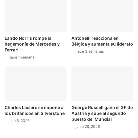
e
o
r
l
a
e
j
t
o
C
Lando Norris rompe la
Antonelli reacciona en
r
r
hegemonía de Mercedes y
Bélgica y aumenta su liderato
n
u
Ferrari
a
z
hace 3 semanas
hace 1 semana
d
e
a
c
o
m
o
"
A
u
Charles Leclerc se impone a
George Russell gana el GP de
t
los británicos en Silverstone
Austria y sube al segundo
o
puesto del Mundial
julio 5, 2026
d
junio 28, 2026
e
l