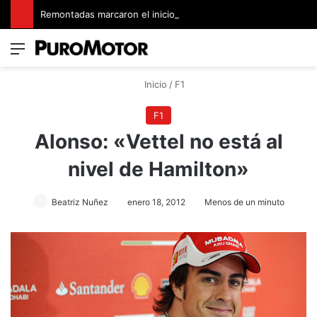
Remontadas marcaron el inicio del Campeonato de Invierno de Kartismo
Menú
Switch
B
Inicio
/
F1
F1
Alonso: «Vettel no está al
nivel de Hamilton»
Beatriz Nuñez
enero 18, 2012
Menos de un minuto