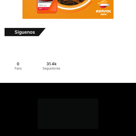
Síguenos
0
31.4k
Fans
Seguidores