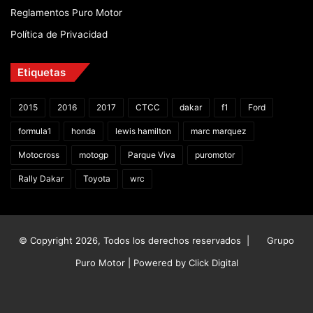
Reglamentos Puro Motor
Política de Privacidad
Etiquetas
2015
2016
2017
CTCC
dakar
f1
Ford
formula1
honda
lewis hamilton
marc marquez
Motocross
motogp
Parque Viva
puromotor
Rally Dakar
Toyota
wrc
© Copyright 2026, Todos los derechos reservados |
Grupo
Puro Motor | Powered by
Click Digital
Facebook
X
YouTube
Instagram
TikTok