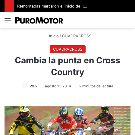
Remontadas marcaron el inicio del Campeonato de Invierno de Kartismo
Menú
Switch
B
Inicio
/
CUADRACROSS
CUADRACROSS
Cambia la punta en Cross
Country
Web
agosto 11, 2014
2 minutos de lectura