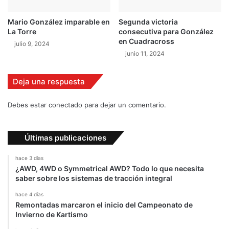
q
u
Mario González imparable en
Segunda victoria
e
La Torre
consecutiva para González
c
en Cuadracross
julio 9, 2024
o
junio 11, 2024
b
r
o
Deja una respuesta
l
a
Debes estar conectado para dejar un comentario.
v
i
d
Últimas publicaciones
a
d
hace 3 días
e
¿AWD, 4WD o Symmetrical AWD? Todo lo que necesita
o
saber sobre los sistemas de tracción integral
t
hace 4 días
r
Remontadas marcaron el inicio del Campeonato de
o
Invierno de Kartismo
p