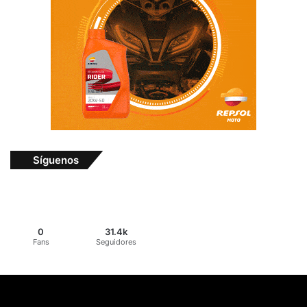
Síguenos
0
31.4k
Fans
Seguidores