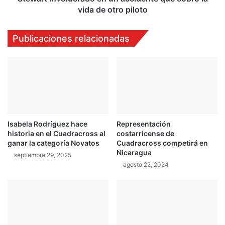
n
o
vida de otro piloto
I
l
n
u
Publicaciones relacionadas
d
c
i
r
a
a
n
d
á
o
p
e
o
n
l
u
Isabela Rodríguez hace
Representación
i
n
historia en el Cuadracross al
costarricense de
s
a
ganar la categoría Novatos
Cuadracross competirá en
c
Nicaragua
septiembre 29, 2025
c
agosto 22, 2024
i
d
e
n
t
e