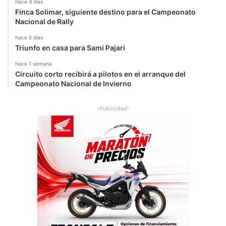
i
hace 4 días
Finca Solimar, siguiente destino para el Campeonato
l
Nacional de Rally
o
t
hace 5 días
o
Triunfo en casa para Sami Pajari
hace 1 semana
Circuito corto recibirá a pilotos en el arranque del
Campeonato Nacional de Invierno
-Publicidad-