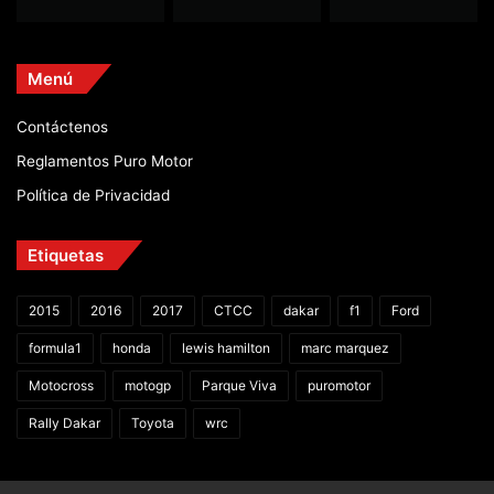
Menú
Contáctenos
Reglamentos Puro Motor
Política de Privacidad
Etiquetas
2015
2016
2017
CTCC
dakar
f1
Ford
formula1
honda
lewis hamilton
marc marquez
Motocross
motogp
Parque Viva
puromotor
Rally Dakar
Toyota
wrc