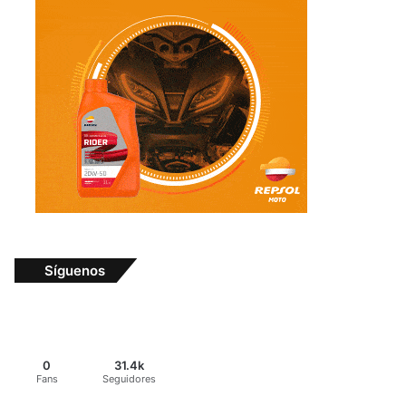
Síguenos
0
31.4k
Fans
Seguidores