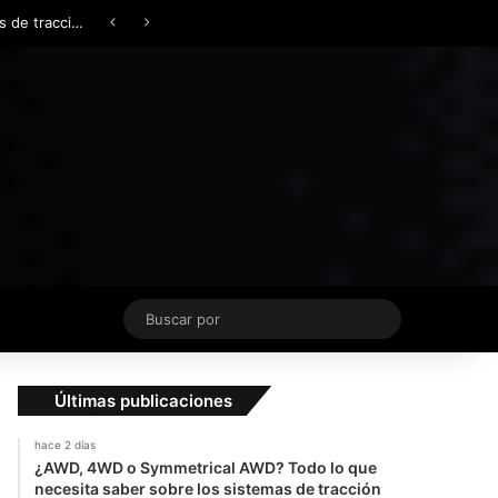
Facebook
X
YouTube
Instagram
TikTok
Acceso
Switch skin
Buscar
por
Últimas publicaciones
hace 2 días
¿AWD, 4WD o Symmetrical AWD? Todo lo que
necesita saber sobre los sistemas de tracción