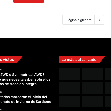
Página siguiente
s vistos
Lo más actualizado
as
 4WD o Symmetrical AWD?
o que necesita saber sobre los
as de tracción integral
as
adas marcaron el inicio del
nato de Invierno de Kartismo
as