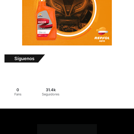
Síguenos
0
31.4k
Fans
Seguidores