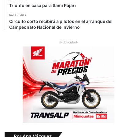
a
Triunfo en casa para Sami Pajari
hace 6 días
Circuito corto recibirá a pilotos en el arranque del
Campeonato Nacional de Invierno
-Publicidad-
Por Ana Vázquez