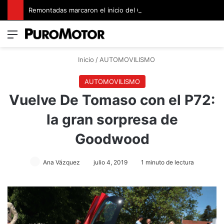
Remontadas marcaron el inicio del Campeonato de Invierno de Kartismo
Menú
Switch
B
Inicio
/
AUTOMOVILISMO
AUTOMOVILISMO
Vuelve De Tomaso con el P72:
la gran sorpresa de
Goodwood
Ana Vázquez
julio 4, 2019
1 minuto de lectura