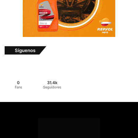
Síguenos
0
31.4k
Fans
Seguidores