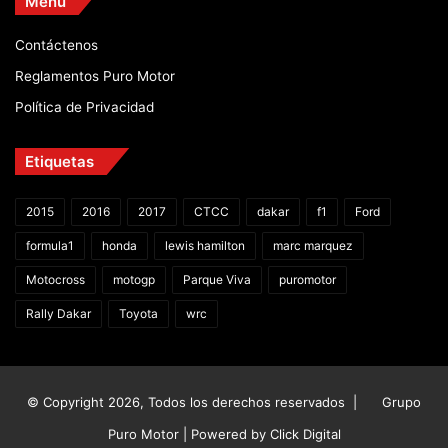
Menú
Contáctenos
Reglamentos Puro Motor
Política de Privacidad
Etiquetas
2015
2016
2017
CTCC
dakar
f1
Ford
formula1
honda
lewis hamilton
marc marquez
Motocross
motogp
Parque Viva
puromotor
Rally Dakar
Toyota
wrc
© Copyright 2026, Todos los derechos reservados |
Grupo
Puro Motor | Powered by
Click Digital