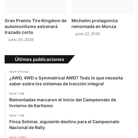
s
t
a
y
l
Gran Premio Tire Kingdom de
Michelini protagoniza
e
automovilismo estrenará
remontada en Monza
r
trazado corto
junio 22, 2026
e
junio 30, 2026
g
r
e
Últimas publicaciones
s
a
hace 9 horas
a
¿AWD, 4WD o Symmetrical AWD? Todo lo que necesita
F
saber sobre los sistemas de tracción integral
i
l
hace 1 día
Remontadas marcaron el inicio del Campeonato de
a
Invierno de Kartismo
d
e
hace 1 día
l
Finca Solimar, siguiente destino para el Campeonato
f
Nacional de Rally
i
hace 3 días