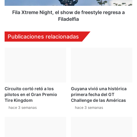
n
m
S
e
Fila Xtreme Night, el show de freestyle regresa a
p
N
Filadelfia
i
i
d
g
Publicaciones relacionadas
e
h
r
t
-
,
M
e
a
l
n
s
:
h
L
o
Circuito cortó retó a los
Guyana vivió una histórica
e
w
pilotos en el Gran Premio
primera fecha del GT
j
d
Tire Kingdom
Challenge de las Américas
o
e
hace 3 semanas
hace 3 semanas
s
f
d
r
e
e
C
e
a
s