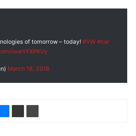
hnologies of tomorrow – today!
#VW
#car
r.com/oxwYFXPKVy
en)
March 18, 2018
Messenger
Compartir por correo electrónico
Imprimir