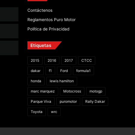
Contáctenos
Reglamentos Puro Motor
Política de Privacidad
Etiquetas
2015
2016
2017
CTCC
dakar
f1
Ford
formula1
honda
lewis hamilton
marc marquez
Motocross
motogp
Parque Viva
puromotor
Rally Dakar
Toyota
wrc