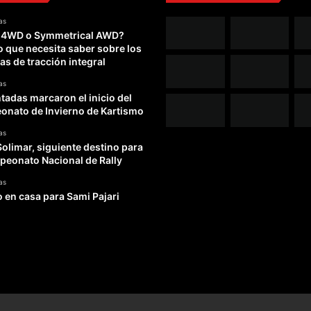
e
as
l
 4WD o Symmetrical AWD?
o
o que necesita saber sobre los
e
as de tracción integral
n
C
as
a
adas marcaron el inicio del
t
nato de Invierno de Kartismo
a
as
r
Solimar, siguiente destino para
peonato Nacional de Rally
as
o en casa para Sami Pajari