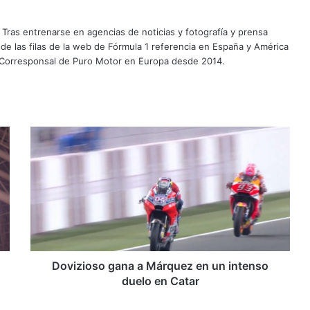
Tras entrenarse en agencias de noticias y fotografía y prensa
 de las filas de la web de Fórmula 1 referencia en España y América
 Corresponsal de Puro Motor en Europa desde 2014.
D
o
v
i
z
i
o
s
o
g
Dovizioso gana a Márquez en un intenso
a
duelo en Catar
n
a