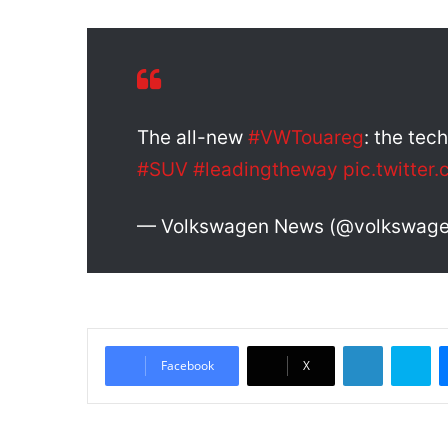
The all-new
#VWTouareg
: the tec
#SUV
#leadingtheway
pic.twitte
— Volkswagen News (@volkswag
LinkedIn
Skype
Facebook
X