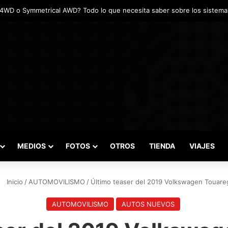
adas marcaron el inicio del Campeonato de Invierno de Kartismo
MEDIOS
FOTOS
OTROS
TIENDA
VIAJES
Inicio
/
AUTOMOVILISMO
/
Último teaser del 2019 Volkswagen Touare
AUTOMOVILISMO
AUTOS NUEVOS