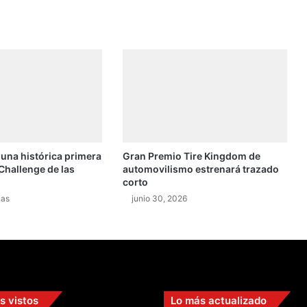
a
M
á
r
q
u
e
z
e
n
 una histórica primera
Gran Premio Tire Kingdom de
u
Challenge de las
automovilismo estrenará trazado
n
corto
i
nas
junio 30, 2026
n
t
e
n
s
o
d
s vistos
Lo más actualizado
u