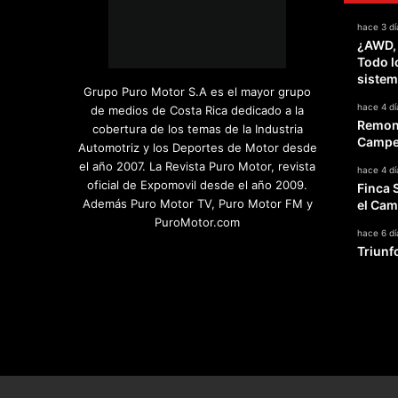
hace 3 dí
¿AWD,
Todo l
sistem
Grupo Puro Motor S.A es el mayor grupo
hace 4 dí
de medios de Costa Rica dedicado a la
Remont
cobertura de los temas de la Industria
Campeo
Automotriz y los Deportes de Motor desde
el año 2007. La Revista Puro Motor, revista
hace 4 dí
oficial de Expomovil desde el año 2009.
Finca 
Además Puro Motor TV, Puro Motor FM y
el Cam
PuroMotor.com
hace 6 dí
Triunf
Facebook
X
YouTube
Instagram
TikTok