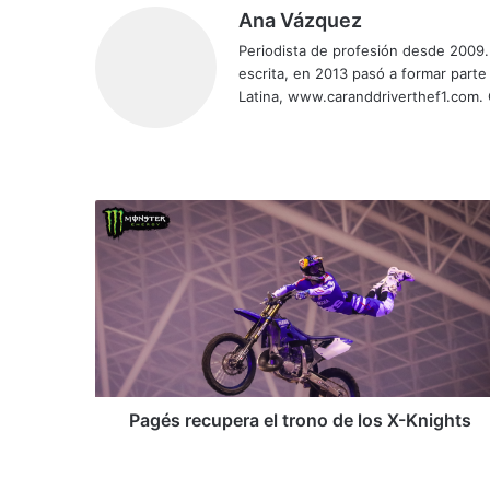
Ana Vázquez
Periodista de profesión desde 2009. 
escrita, en 2013 pasó a formar parte
Latina, www.caranddriverthef1.com.
Siti
Fa
X
Yo
Ins
o
ce
uT
tag
we
bo
ub
ra
b
ok
e
m
P
a
g
é
s
r
e
c
u
p
Pagés recupera el trono de los X-Knights
e
r
a