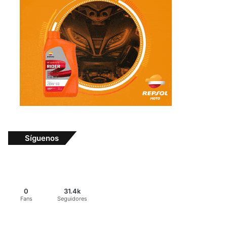
Síguenos
0
31.4k
Fans
Seguidores