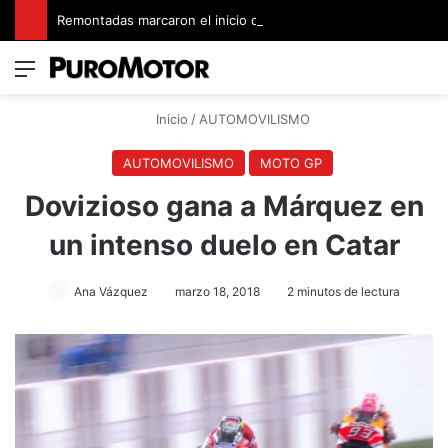
Remontadas marcaron el inicio del Campeonato de Invierno de Kartismo
Menú
Switch
B
Inicio
/
AUTOMOVILISMO
AUTOMOVILISMO
MOTO GP
Dovizioso gana a Márquez en
un intenso duelo en Catar
Ana Vázquez
marzo 18, 2018
2 minutos de lectura