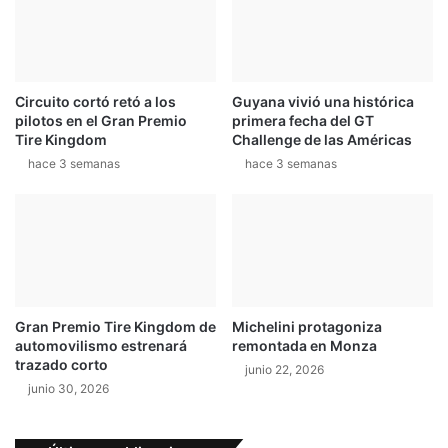
n
b
T
l
o
e
u
y
Circuito cortó retó a los
Guyana vivió una histórica
a
s
pilotos en el Gran Premio
primera fecha del GT
r
u
Tire Kingdom
Challenge de las Américas
e
b
hace 3 semanas
hace 3 semanas
g
e
u
n
a
p
o
s
i
Gran Premio Tire Kingdom de
Michelini protagoniza
c
automovilismo estrenará
remontada en Monza
i
trazado corto
junio 22, 2026
ó
junio 30, 2026
n
e
n