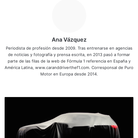
Ana Vázquez
Periodista de profesión desde 2009. Tras entrenarse en agencias
de noticias y fotografía y prensa escrita, en 2013 pasó a formar
parte de las filas de la web de Fórmula 1 referencia en España y
América Latina, www.caranddriverthef1.com. Corresponsal de Puro
Motor en Europa desde 2014.
Siti
Fa
X
Yo
Ins
o
ce
uT
tag
we
bo
ub
ra
Ú
b
ok
e
m
l
t
i
m
o