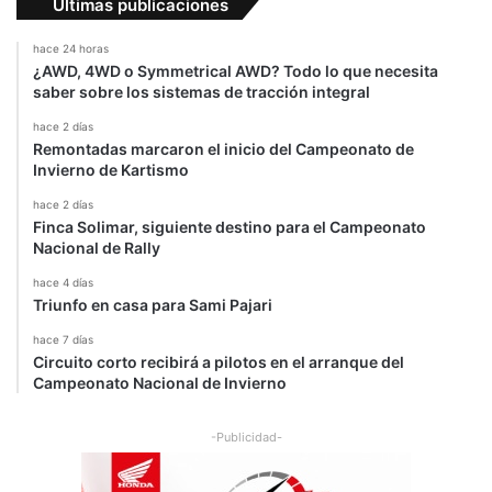
Últimas publicaciones
l
a
hace 24 horas
g
¿AWD, 4WD o Symmetrical AWD? Todo lo que necesita
e
saber sobre los sistemas de tracción integral
n
e
hace 2 días
Remontadas marcaron el inicio del Campeonato de
r
Invierno de Kartismo
a
l
hace 2 días
Finca Solimar, siguiente destino para el Campeonato
Nacional de Rally
hace 4 días
Triunfo en casa para Sami Pajari
hace 7 días
Circuito corto recibirá a pilotos en el arranque del
Campeonato Nacional de Invierno
-Publicidad-