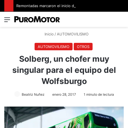
Remontadas marcaron el inicio del Campeonato de Invierno de Kartismo
Menú
Switch
B
Inicio
/
AUTOMOVILISMO
AUTOMOVILISMO
OTROS
Solberg, un chofer muy
singular para el equipo del
Wolfsburgo
Beatriz Nuñez
enero 28, 2017
1 minuto de lectura