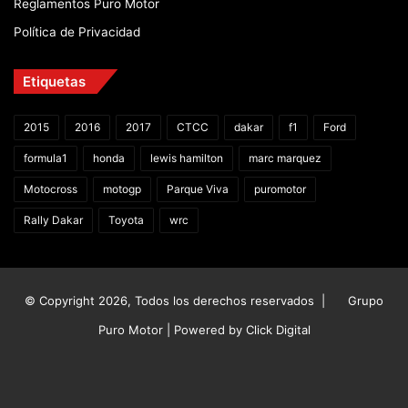
Reglamentos Puro Motor
Política de Privacidad
Etiquetas
2015
2016
2017
CTCC
dakar
f1
Ford
formula1
honda
lewis hamilton
marc marquez
Motocross
motogp
Parque Viva
puromotor
Rally Dakar
Toyota
wrc
© Copyright 2026, Todos los derechos reservados |
Grupo
Puro Motor | Powered by
Click Digital
Facebook
X
YouTube
Instagram
TikTok