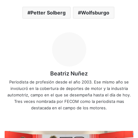
Petter Solberg
Wolfsburgo
Beatriz Nuñez
Periodista de profesión desde el año 2003. Ese mismo año se
involucró en la cobertura de deportes de motor y la industria
automotriz, campo en el que se desempeña hasta el día de hoy.
Tres veces nombrada por FECOM como la periodista mas
destacada en el campo de los motores.
Siti
Fa
X
Yo
Ins
o
ce
uT
tag
we
bo
ub
ra
S