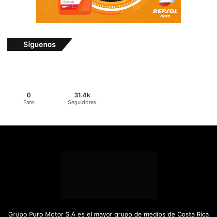
Síguenos
0
31.4k
Fans
Seguidores
Grupo Puro Motor S.A es el mayor grupo de medios de Costa Rica