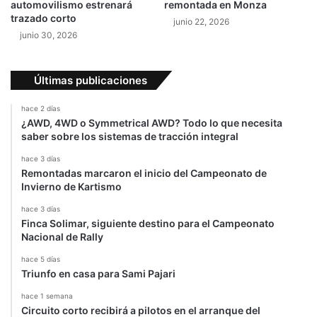
automovilismo estrenará
remontada en Monza
o
l
trazado corto
junio 22, 2026
S
a
junio 30, 2026
i
F
m
1
o
Últimas publicaciones
n
c
hace 2 días
e
¿AWD, 4WD o Symmetrical AWD? Todo lo que necesita
l
saber sobre los sistemas de tracción integral
l
i
hace 3 días
Remontadas marcaron el inicio del Campeonato de
p
Invierno de Kartismo
a
r
hace 3 días
a
Finca Solimar, siguiente destino para el Campeonato
e
Nacional de Rally
l
hace 5 días
m
Triunfo en casa para Sami Pajari
u
n
hace 1 semana
d
Circuito corto recibirá a pilotos en el arranque del