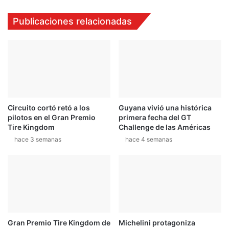
r
o
a
s
Publicaciones relacionadas
C
e
o
q
r
u
s
i
e
p
,
o
e
s
l
p
Circuito cortó retó a los
Guyana vivió una histórica
e
o
pilotos en el Gran Premio
primera fecha del GT
q
r
Tire Kingdom
Challenge de las Américas
u
c
hace 3 semanas
hace 4 semanas
i
o
p
m
o
p
d
e
e
t
P
i
a
r
o
e
Gran Premio Tire Kingdom de
Michelini protagoniza
l
n