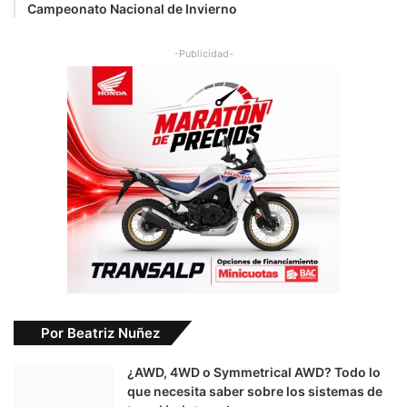
i
Campeonato Nacional de Invierno
a
l
-Publicidad-
d
e
M
o
t
o
3
Por Beatriz Nuñez
¿AWD, 4WD o Symmetrical AWD? Todo lo
que necesita saber sobre los sistemas de