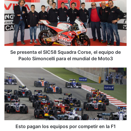
b
ok
e
m
e
p
r
e
s
e
n
t
a
Se presenta el SIC58 Squadra Corse, el equipo de
e
Paolo Simoncelli para el mundial de Moto3
l
S
E
I
s
C
t
5
o
8
p
S
a
q
g
u
a
a
n
d
l
Esto pagan los equipos por competir en la F1