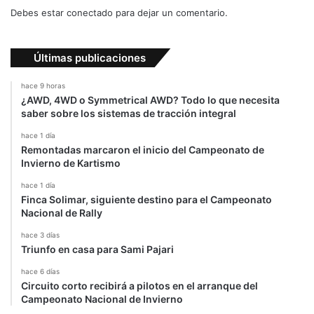
a
Debes estar conectado para dejar un comentario.
c
i
ó
Últimas publicaciones
n
hace 9 horas
¿AWD, 4WD o Symmetrical AWD? Todo lo que necesita
saber sobre los sistemas de tracción integral
hace 1 día
Remontadas marcaron el inicio del Campeonato de
Invierno de Kartismo
hace 1 día
Finca Solimar, siguiente destino para el Campeonato
Nacional de Rally
hace 3 días
Triunfo en casa para Sami Pajari
hace 6 días
Circuito corto recibirá a pilotos en el arranque del
Campeonato Nacional de Invierno