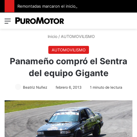
Remontadas marcaron el inicio del Campeonato de Invierno de Kartismo
Menú
Switch
B
Inicio
/
AUTOMOVILISMO
AUTOMOVILISMO
Panameño compró el Sentra
del equipo Gigante
Beatriz Nuñez
febrero 6, 2013
1 minuto de lectura