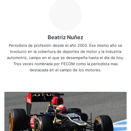
Beatriz Nuñez
Periodista de profesión desde el año 2003. Ese mismo año se
involucró en la cobertura de deportes de motor y la industria
automotriz, campo en el que se desempeña hasta el día de hoy.
Tres veces nombrada por FECOM como la periodista mas
destacada en el campo de los motores.
Siti
Fa
X
Yo
Ins
o
ce
uT
tag
we
bo
ub
ra
G
b
ok
e
m
r
o
s
j
e