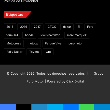
Política de Privacidad
Etiquetas
2015
2016
2017
CTCC
dakar
f1
Ford
formula1
honda
lewis hamilton
marc marquez
Motocross
motogp
Parque Viva
puromotor
Rally Dakar
Toyota
wrc
© Copyright 2026, Todos los derechos reservados |
Grupo
Puro Motor | Powered by
Click Digital
Facebook
X
YouTube
Instagram
TikTok