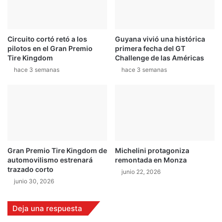
d
m
e
á
p
s
Circuito cortó retó a los
Guyana vivió una histórica
r
r
pilotos en el Gran Premio
primera fecha del GT
á
á
Tire Kingdom
Challenge de las Américas
c
p
hace 3 semanas
hace 3 semanas
t
i
i
d
c
o
a
d
s
e
l
a
c
Gran Premio Tire Kingdom de
Michelini protagoniza
l
automovilismo estrenará
remontada en Monza
a
trazado corto
junio 22, 2026
s
junio 30, 2026
i
f
i
Deja una respuesta
c