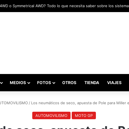
adas marcaron el inicio del Campeonato de Invierno de Kartismo
MEDIOS
FOTOS
OTROS
TIENDA
VIAJES
UTOMOVILISMO
/
Los neumáticos de seco, apuesta de Pole para Miller 
AUTOMOVILISMO
MOTO GP