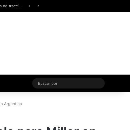
Facebook
X
YouTube
Instagram
TikTok
Acceso
Switch skin
Buscar
por
en Argentina