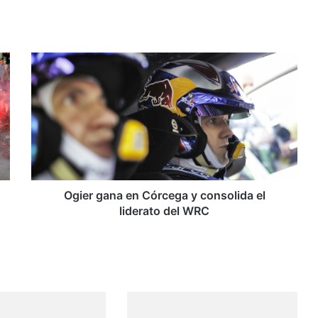
O
g
i
e
r
g
a
n
a
e
Ogier gana en Córcega y consolida el
n
liderato del WRC
C
ó
r
c
e
g
a