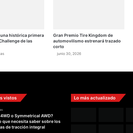
y
c
o
n
s
 una histórica primera
Gran Premio Tire Kingdom de
o
Challenge de las
automovilismo estrenará trazado
l
corto
i
nas
junio 30, 2026
d
a
e
l
l
i
d
s vistos
Lo más actualizado
e
r
as
a
 4WD o Symmetrical AWD?
t
o que necesita saber sobre los
o
as de tracción integral
d