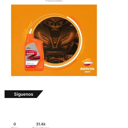
-Publicidad-
Síguenos
0
31.4k