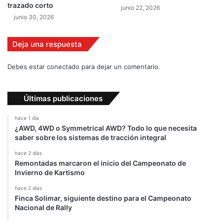
trazado corto
junio 22, 2026
e
junio 30, 2026
r
a
h
Deja una respuesta
a
s
Debes estar conectado para dejar un comentario.
t
a
2
Últimas publicaciones
0
1
hace 1 día
6
¿AWD, 4WD o Symmetrical AWD? Todo lo que necesita
saber sobre los sistemas de tracción integral
hace 2 días
Remontadas marcaron el inicio del Campeonato de
Invierno de Kartismo
hace 2 días
Finca Solimar, siguiente destino para el Campeonato
Nacional de Rally