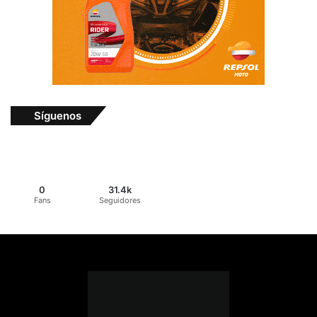
Síguenos
0
31.4k
Fans
Seguidores