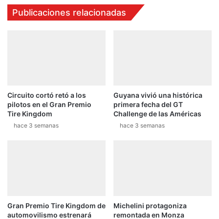
N
q
Publicaciones relacionadas
S
u
T
e
E
s
R
u
J
l
A
l
M
e
g
Circuito cortó retó a los
Guyana vivió una histórica
a
pilotos en el Gran Premio
primera fecha del GT
d
Tire Kingdom
Challenge de las Américas
a
hace 3 semanas
hace 3 semanas
a
F
o
r
m
u
l
a
Gran Premio Tire Kingdom de
Michelini protagoniza
1
automovilismo estrenará
remontada en Monza
s