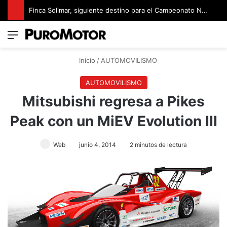
Triunfo en casa para Sami Pajari
Menú
Switch
B
Inicio
/
AUTOMOVILISMO
AUTOMOVILISMO
Mitsubishi regresa a Pikes
Peak con un MiEV Evolution III
Web
junio 4, 2014
2 minutos de lectura