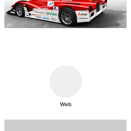
Web
S
E