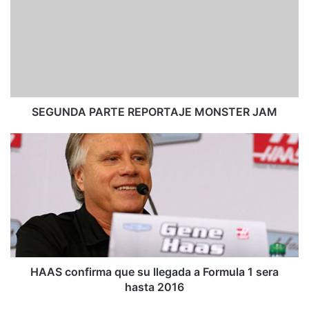
G
U
N
D
A
P
A
R
SEGUNDA PARTE REPORTAJE MONSTER JAM
T
E
H
R
A
E
A
P
S
O
c
R
o
T
n
A
f
J
i
E
r
HAAS confirma que su llegada a Formula 1 sera
M
m
hasta 2016
O
a