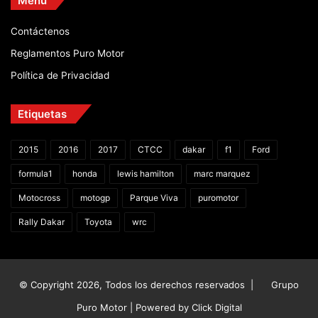
Menú
Contáctenos
Reglamentos Puro Motor
Política de Privacidad
Etiquetas
2015
2016
2017
CTCC
dakar
f1
Ford
formula1
honda
lewis hamilton
marc marquez
Motocross
motogp
Parque Viva
puromotor
Rally Dakar
Toyota
wrc
© Copyright 2026, Todos los derechos reservados |
Grupo
Puro Motor | Powered by
Click Digital