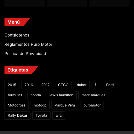
Menú
Contáctenos
Reglamentos Puro Motor
Política de Privacidad
Etiquetas
2015
2016
2017
CTCC
dakar
f1
Ford
formula1
honda
lewis hamilton
marc marquez
Motocross
motogp
Parque Viva
puromotor
Rally Dakar
Toyota
wrc