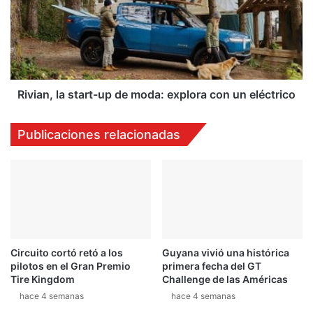
up
de
moda:
explora
con
un
eléctrico
Rivian, la start-up de moda: explora con un eléctrico
Publicaciones relacionadas
Circuito cortó retó a los
Guyana vivió una histórica
pilotos en el Gran Premio
primera fecha del GT
Tire Kingdom
Challenge de las Américas
hace 4 semanas
hace 4 semanas