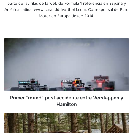
parte de las filas de la web de Fórmula 1 referencia en España y
América Latina, www.caranddriverthef1.com. Corresponsal de Puro
Motor en Europa desde 2014.
Sitio
Facebook
X
YouTube
Instagram
web
Primer
“round”
post
accidente
entre
Verstappen
y
Hamilton
Primer “round” post accidente entre Verstappen y
Hamilton
Rivian,
la
start-