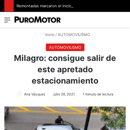
Remontadas marcaron el inicio del Campeonato de Invierno de Kartismo
Menú
Switch
B
Inicio
/
AUTOMOVILISMO
AUTOMOVILISMO
Milagro: consigue salir de
este apretado
estacionamiento
Ana Vázquez
julio 29, 2021
1 minuto de lectura