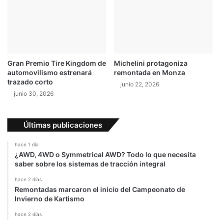
s
d
e
e
e
a
s
u
t
t
a
o
Gran Premio Tire Kingdom de
Michelini protagoniza
r
s
automovilismo estrenará
remontada en Monza
í
h
trazado corto
junio 22, 2026
a
í
junio 30, 2026
d
b
e
r
v
i
Últimas publicaciones
u
d
e
o
hace 1 día
l
s
¿AWD, 4WD o Symmetrical AWD? Todo lo que necesita
t
y
saber sobre los sistemas de tracción integral
a
e
l
hace 2 días
Remontadas marcaron el inicio del Campeonato de
é
Invierno de Kartismo
c
t
hace 2 días