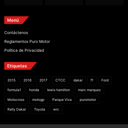
Menú
Contáctenos
Reglamentos Puro Motor
Política de Privacidad
Etiquetas
2015
2016
2017
CTCC
dakar
f1
Ford
formula1
honda
lewis hamilton
marc marquez
Motocross
motogp
Parque Viva
puromotor
Rally Dakar
Toyota
wrc