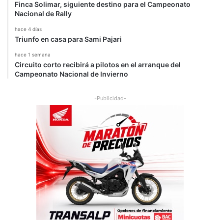
r
Finca Solimar, siguiente destino para el Campeonato
i
Nacional de Rally
c
hace 4 días
o
Triunfo en casa para Sami Pajari
s
hace 1 semana
Circuito corto recibirá a pilotos en el arranque del
Campeonato Nacional de Invierno
-Publicidad-