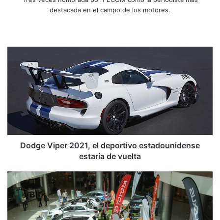
destacada en el campo de los motores.
Siti
Fa
X
Yo
Ins
o
ce
uT
tag
we
bo
ub
ra
D
b
ok
e
m
o
d
g
e
V
i
p
e
r
Dodge Viper 2021, el deportivo estadounidense
2
estaría de vuelta
0
2
Y
1
a
,
p
e
u
l
e