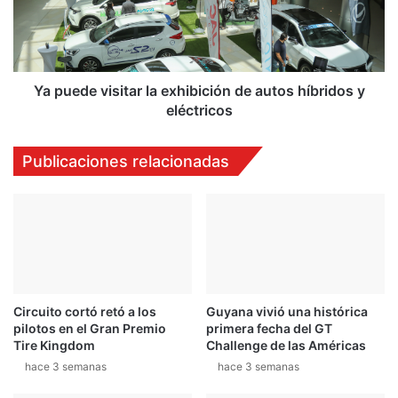
d
d
e
e
p
v
o
i
r
s
Ya puede visitar la exhibición de autos híbridos y
t
i
eléctricos
i
t
v
a
Publicaciones relacionadas
o
r
e
l
s
a
t
e
a
x
d
h
o
i
u
b
n
Circuito cortó retó a los
Guyana vivió una histórica
i
pilotos en el Gran Premio
primera fecha del GT
i
c
Tire Kingdom
Challenge de las Américas
d
i
e
hace 3 semanas
hace 3 semanas
ó
n
n