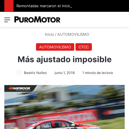
Remontadas marcaron el inicio del Campeonato de Invierno de Kartismo
Menú
Switch
B
Inicio
/
AUTOMOVILISMO
AUTOMOVILISMO
CTCC
Más ajustado imposible
Beatriz Nuñez
junio 1, 2018
1 minuto de lectura