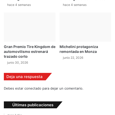
c
hace 4 semanas
hace 4 semanas
t
i
c
a
1
Gran Premio Tire Kingdom de
Michelini protagoniza
automovilismo estrenará
remontada en Monza
trazado corto
junio 22, 2026
junio 30, 2026
Deja una respuesta
Debes estar conectado para dejar un comentario.
Últimas publicaciones