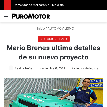
Remontadas marcaron el inicio del Campeonato de Invierno de Kartismo
Menú
Switch
B
Inicio
/
AUTOMOVILISMO
AUTOMOVILISMO
Mario Brenes ultima detalles
de su nuevo proyecto
Beatriz Nuñez
noviembre 6, 2014
2 minutos de lectura