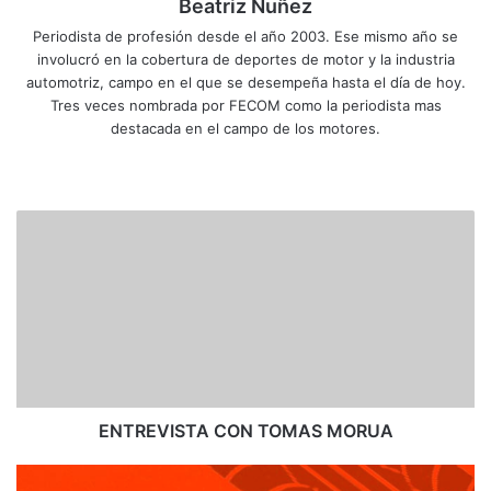
Beatriz Nuñez
Periodista de profesión desde el año 2003. Ese mismo año se
involucró en la cobertura de deportes de motor y la industria
automotriz, campo en el que se desempeña hasta el día de hoy.
Tres veces nombrada por FECOM como la periodista mas
destacada en el campo de los motores.
Siti
Fa
X
Yo
Ins
o
ce
uT
tag
we
bo
ub
ra
E
b
ok
e
m
N
T
R
E
V
I
S
T
A
ENTREVISTA CON TOMAS MORUA
C
O
R