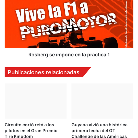
N
o
T
s
O
b
M
e
A
r
S
g
M
s
O
e
R
i
Rosberg se impone en la practica 1
U
m
A
p
Publicaciones relacionadas
o
n
e
e
n
l
a
p
Circuito cortó retó a los
Guyana vivió una histórica
r
pilotos en el Gran Premio
primera fecha del GT
a
Tire Kingdom
Challenge de las Américas