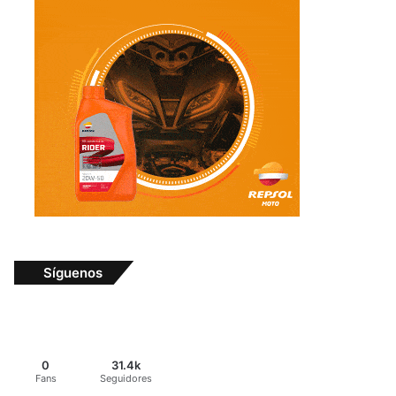
Síguenos
0
31.4k
Fans
Seguidores