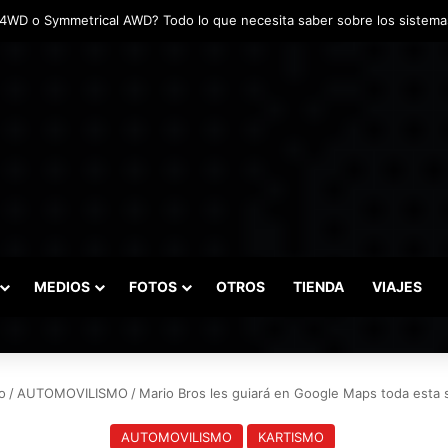
adas marcaron el inicio del Campeonato de Invierno de Kartismo
MEDIOS
FOTOS
OTROS
TIENDA
VIAJES
o
/
AUTOMOVILISMO
/
Mario Bros les guiará en Google Maps toda esta
AUTOMOVILISMO
KARTISMO