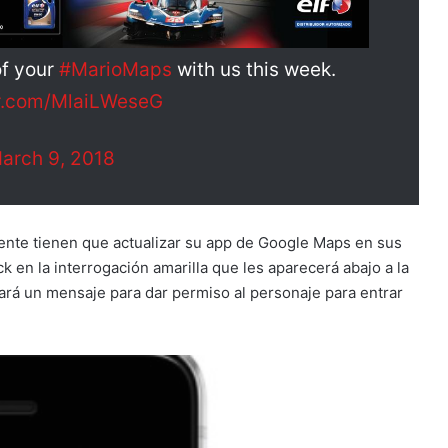
of your
#MarioMaps
with us this week.
er.com/MlaiLWeseG
arch 9, 2018
ente tienen que actualizar su app de Google Maps en sus
 en la interrogación amarilla que les aparecerá abajo a la
altará un mensaje para dar permiso al personaje para entrar