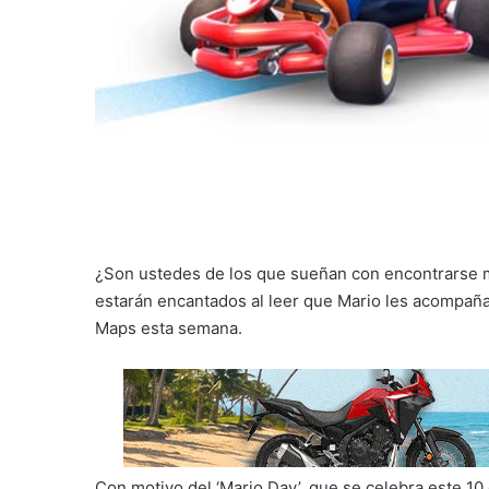
¿Son ustedes de los que sueñan con encontrarse m
estarán encantados al leer que Mario les acompañ
Maps esta semana.
Con motivo del ‘Mario Day’, que se celebra este 10