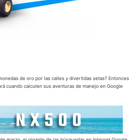
onedas de oro por las calles y divertidas setas? Entonces
ará cuando calculen sus aventuras de manejo en Google
 de marzo, el gigante de las búsquedas en Internet Google