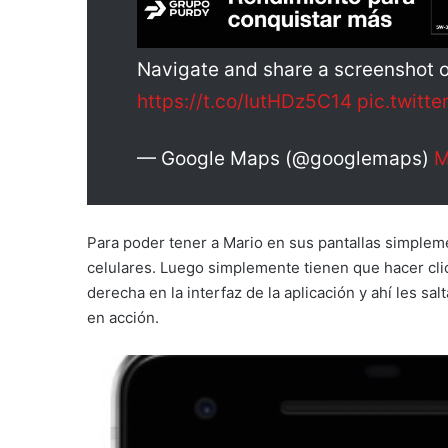
Navigate and share a screenshot 
https://t.co/IutHDz5C14
pic.twitt
— Google Maps (@googlemaps)
M
Para poder tener a Mario en sus pantallas simplem
celulares. Luego simplemente tienen que hacer click
derecha en la interfaz de la aplicación y ahí les s
en acción.