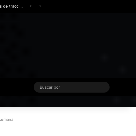
Facebook
X
YouTube
Instagram
TikTok
Acceso
Switch skin
Buscar
por
 semana