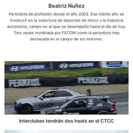
Beatriz Nuñez
Periodista de profesión desde el año 2003. Ese mismo año se
involucró en la cobertura de deportes de motor y la industria
automotriz, campo en el que se desempeña hasta el día de hoy.
Tres veces nombrada por FECOM como la periodista mas
destacada en el campo de los motores.
Siti
Fa
X
Yo
Ins
o
ce
uT
tag
we
bo
ub
ra
I
b
ok
e
m
n
t
e
r
c
l
u
b
e
Interclubes tendrán dos heats en el CTCC
s
t