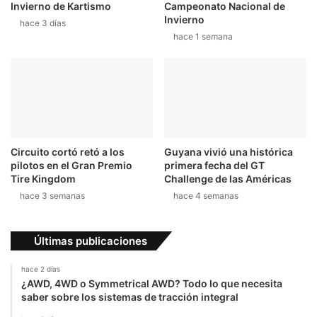
Invierno de Kartismo
Campeonato Nacional de
C
r
Invierno
hace 3 días
i
hace 1 semana
o
!
Circuito cortó retó a los
Guyana vivió una histórica
pilotos en el Gran Premio
primera fecha del GT
Tire Kingdom
Challenge de las Américas
hace 3 semanas
hace 4 semanas
Últimas publicaciones
hace 2 días
¿AWD, 4WD o Symmetrical AWD? Todo lo que necesita
saber sobre los sistemas de tracción integral