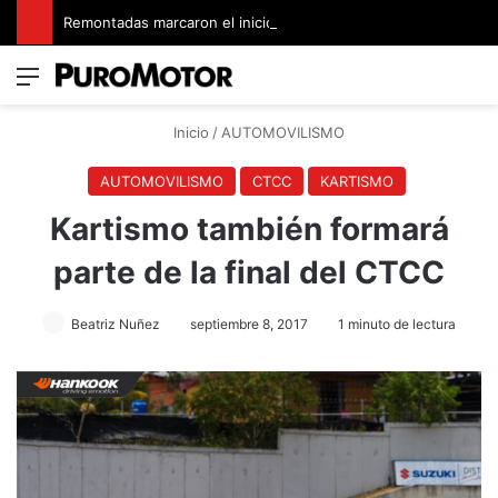
Remontadas marcaron el inicio del Campeonato de Invierno de Kartismo
Menú
Switch
B
Inicio
/
AUTOMOVILISMO
AUTOMOVILISMO
CTCC
KARTISMO
Kartismo también formará
parte de la final del CTCC
Beatriz Nuñez
septiembre 8, 2017
1 minuto de lectura