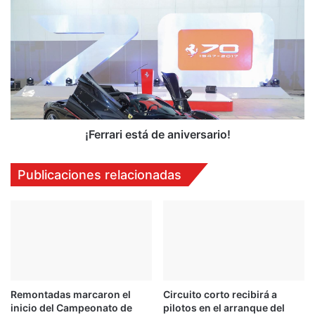
¡
e
F
n
e
d
r
r
r
á
a
n
r
d
i
o
e
s
s
¡Ferrari está de aniversario!
h
t
e
á
Publicaciones relacionadas
a
d
t
e
s
a
e
n
n
i
e
v
l
e
C
r
Remontadas marcaron el
Circuito corto recibirá a
T
s
inicio del Campeonato de
pilotos en el arranque del
C
a