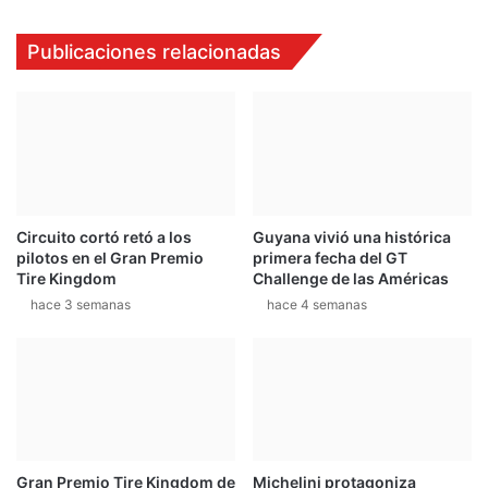
a
1
r
5
Publicaciones relacionadas
á
0
e
,
n
e
l
f
a
i
F
c
o
i
r
e
Circuito cortó retó a los
Guyana vivió una histórica
m
n
pilotos en el Gran Premio
primera fecha del GT
u
c
Tire Kingdom
Challenge de las Américas
l
i
hace 3 semanas
hace 4 semanas
a
a
T
p
o
a
t
r
a
a
l
e
e
l
n
d
Gran Premio Tire Kingdom de
Michelini protagoniza