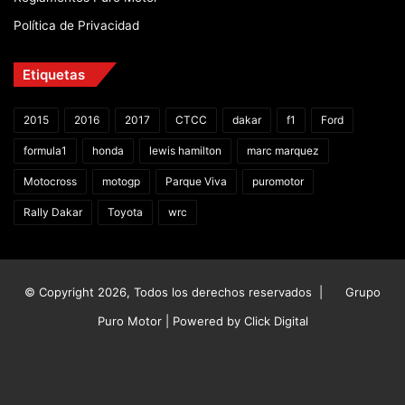
Política de Privacidad
Etiquetas
2015
2016
2017
CTCC
dakar
f1
Ford
formula1
honda
lewis hamilton
marc marquez
Motocross
motogp
Parque Viva
puromotor
Rally Dakar
Toyota
wrc
© Copyright 2026, Todos los derechos reservados |
Grupo
Puro Motor | Powered by
Click Digital
Facebook
X
YouTube
Instagram
TikTok