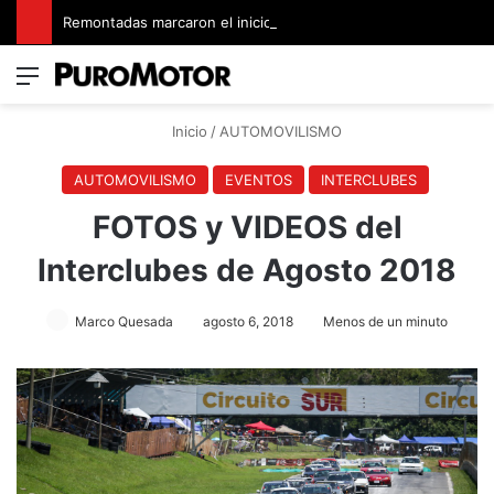
Remontadas marcaron el inicio del Campeonato de Invierno de Kartismo
Menú
Switch
B
Inicio
/
AUTOMOVILISMO
AUTOMOVILISMO
EVENTOS
INTERCLUBES
FOTOS y VIDEOS del
Interclubes de Agosto 2018
Marco Quesada
agosto 6, 2018
Menos de un minuto