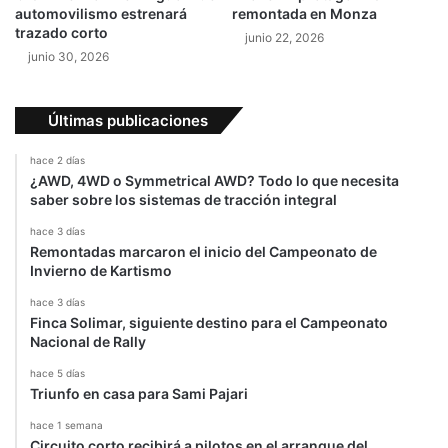
C
í
automovilismo estrenará
remontada en Monza
h
a
trazado corto
junio 22, 2026
i
a
junio 30, 2026
l
d
e
í
a
Últimas publicaciones
hace 2 días
¿AWD, 4WD o Symmetrical AWD? Todo lo que necesita
saber sobre los sistemas de tracción integral
hace 3 días
Remontadas marcaron el inicio del Campeonato de
Invierno de Kartismo
hace 3 días
Finca Solimar, siguiente destino para el Campeonato
Nacional de Rally
hace 5 días
Triunfo en casa para Sami Pajari
hace 1 semana
Circuito corto recibirá a pilotos en el arranque del