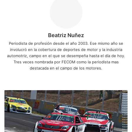
Beatriz Nuñez
Periodista de profesión desde el año 2003. Ese mismo año se
involucró en la cobertura de deportes de motor y la industria
automotriz, campo en el que se desempeña hasta el día de hoy.
Tres veces nombrada por FECOM como la periodista mas
destacada en el campo de los motores.
Siti
Fa
X
Yo
Ins
o
ce
uT
tag
we
bo
ub
ra
G
b
ok
e
m
r
e
a
t
W
a