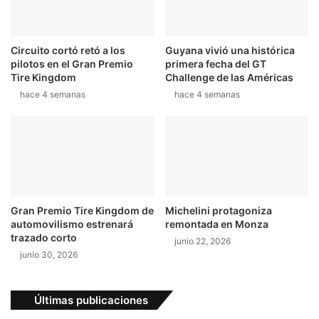
b
a
l
l
e
d
Circuito cortó retó a los
Guyana vivió una histórica
e
pilotos en el Gran Premio
primera fecha del GT
l
Tire Kingdom
Challenge de las Américas
s
hace 4 semanas
hace 4 semanas
i
s
t
e
m
a
d
e
Gran Premio Tire Kingdom de
Michelini protagoniza
c
automovilismo estrenará
remontada en Monza
l
trazado corto
junio 22, 2026
a
junio 30, 2026
s
i
f
Últimas publicaciones
i