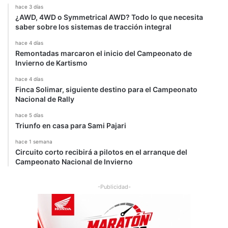
c
hace 3 días
a
¿AWD, 4WD o Symmetrical AWD? Todo lo que necesita
c
saber sobre los sistemas de tracción integral
i
hace 4 días
ó
Remontadas marcaron el inicio del Campeonato de
n
Invierno de Kartismo
hace 4 días
Finca Solimar, siguiente destino para el Campeonato
Nacional de Rally
hace 5 días
Triunfo en casa para Sami Pajari
hace 1 semana
Circuito corto recibirá a pilotos en el arranque del
Campeonato Nacional de Invierno
-Publicidad-