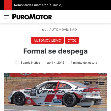
Remontadas marcaron el inicio del Campeonato de Invierno de Kartismo
Menú
Switch
B
Inicio
/
AUTOMOVILISMO
AUTOMOVILISMO
CTCC
Formal se despega
Beatriz Nuñez
abril 4, 2016
1 minuto de lectura