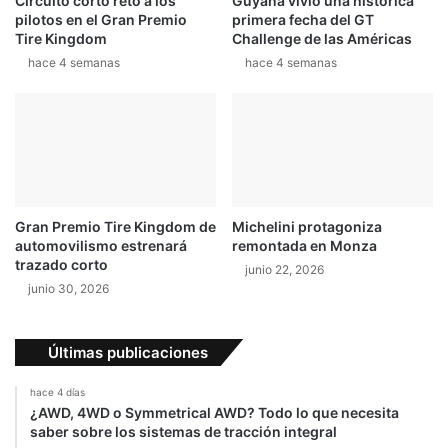
Circuito cortó retó a los
Guyana vivió una histórica
t
l
pilotos en el Gran Premio
primera fecha del GT
e
o
Tire Kingdom
Challenge de las Américas
a
s
hace 4 semanas
hace 4 semanas
ñ
d
o
e
t
a
l
l
e
s
Gran Premio Tire Kingdom de
Michelini protagoniza
d
automovilismo estrenará
remontada en Monza
e
trazado corto
junio 22, 2026
l
junio 30, 2026
a
r
r
Últimas publicaciones
a
n
hace 4 días
q
¿AWD, 4WD o Symmetrical AWD? Todo lo que necesita
u
saber sobre los sistemas de tracción integral
e