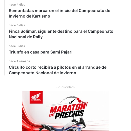
d
hace 4 días
Remontadas marcaron el inicio del Campeonato de
e
Invierno de Kartismo
M
X
hace 5 días
y
Finca Solimar, siguiente destino para el Campeonato
A
Nacional de Rally
u
hace 6 días
t
Triunfo en casa para Sami Pajari
o
c
hace 1 semana
r
Circuito corto recibirá a pilotos en el arranque del
o
Campeonato Nacional de Invierno
s
s
-Publicidad-
.