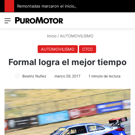
Remontadas marcaron el inicio del Campeonato de Invierno de Kartismo
Menú
Switch
B
Inicio
/
AUTOMOVILISMO
AUTOMOVILISMO
CTCC
Formal logra el mejor tiempo
Beatriz Nuñez
marzo 29, 2017
1 minuto de lectura