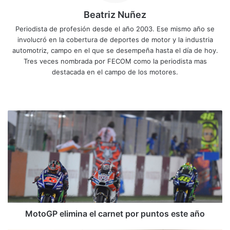
Beatriz Nuñez
Periodista de profesión desde el año 2003. Ese mismo año se
involucró en la cobertura de deportes de motor y la industria
automotriz, campo en el que se desempeña hasta el día de hoy.
Tres veces nombrada por FECOM como la periodista mas
destacada en el campo de los motores.
Siti
Fa
X
Yo
Ins
o
ce
uT
tag
we
bo
ub
ra
M
b
ok
e
m
o
t
o
G
P
e
l
i
m
MotoGP elimina el carnet por puntos este año
i