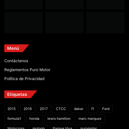
Menú
Contáctenos
Reglamentos Puro Motor
Política de Privacidad
Etiquetas
2015
2016
2017
CTCC
dakar
f1
Ford
formula1
honda
lewis hamilton
marc marquez
Motocross
motogp
Parque Viva
puromotor