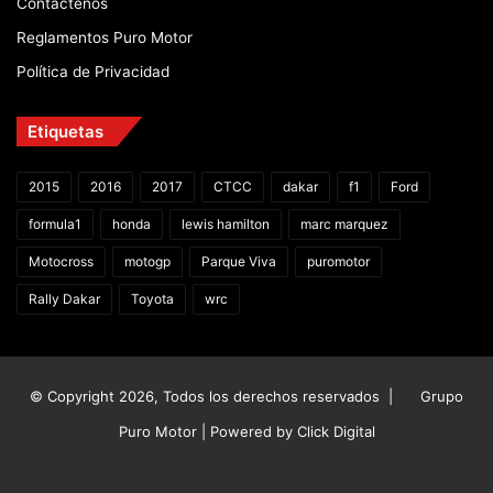
Contáctenos
Reglamentos Puro Motor
Política de Privacidad
Etiquetas
2015
2016
2017
CTCC
dakar
f1
Ford
formula1
honda
lewis hamilton
marc marquez
Motocross
motogp
Parque Viva
puromotor
Rally Dakar
Toyota
wrc
© Copyright 2026, Todos los derechos reservados |
Grupo
Puro Motor | Powered by
Click Digital
Facebook
X
YouTube
Instagram
TikTok