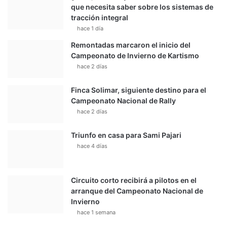
e
que necesita saber sobre los sistemas de
p
tracción integral
o
hace 1 día
r
Remontadas marcaron el inicio del
t
Campeonato de Invierno de Kartismo
i
hace 2 días
v
o
Finca Solimar, siguiente destino para el
Campeonato Nacional de Rally
hace 2 días
Triunfo en casa para Sami Pajari
hace 4 días
Circuito corto recibirá a pilotos en el
arranque del Campeonato Nacional de
Invierno
hace 1 semana