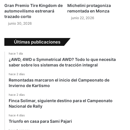
a
u
Gran Premio Tire Kingdom de
Michelini protagoniza
O
e
automovilismo estrenará
remontada en Monza
g
v
trazado corto
junio 22, 2026
i
o
junio 30, 2026
e
c
r
o
n
Últimas publicaciones
c
e
hace 1 día
p
¿AWD, 4WD o Symmetrical AWD? Todo lo que necesita
t
saber sobre los sistemas de tracción integral
q
u
hace 2 días
Remontadas marcaron el inicio del Campeonato de
e
Invierno de Kartismo
a
d
hace 2 días
e
Finca Solimar, siguiente destino para el Campeonato
l
Nacional de Rally
a
hace 4 días
n
Triunfo en casa para Sami Pajari
t
a