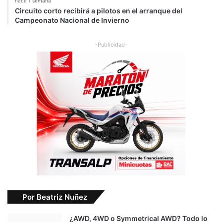
hace 1 semana
a
Circuito corto recibirá a pilotos en el arranque del
l
Campeonato Nacional de Invierno
8
0
-Publicidad-
p
o
r
c
i
e
n
t
o
e
l
n
u
e
Por Beatriz Nuñez
v
o
d
¿AWD, 4WD o Symmetrical AWD? Todo lo