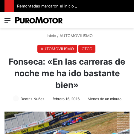
Remontadas marcaron el inicio del Campeonato de Invierno de Kartismo
Menú
Switch
B
Inicio
/
AUTOMOVILISMO
AUTOMOVILISMO
CTCC
Fonseca: «En las carreras de
noche me ha ido bastante
bien»
Beatriz Nuñez
febrero 16, 2016
Menos de un minuto