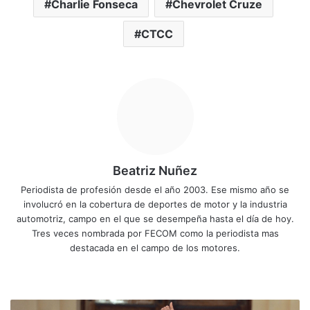
Charlie Fonseca
Chevrolet Cruze
CTCC
Beatriz Nuñez
Periodista de profesión desde el año 2003. Ese mismo año se
involucró en la cobertura de deportes de motor y la industria
automotriz, campo en el que se desempeña hasta el día de hoy.
Tres veces nombrada por FECOM como la periodista mas
destacada en el campo de los motores.
Siti
Fa
X
Yo
Ins
o
ce
uT
tag
we
bo
ub
ra
E