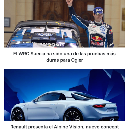
b
ok
e
m
l
W
R
C
S
u
e
c
i
El WRC Suecia ha sido una de las pruebas más
a
duras para Ogier
h
a
R
s
e
i
n
d
a
o
u
u
l
n
t
a
p
d
r
e
e
Renault presenta el Alpine Vision, nuevo concept