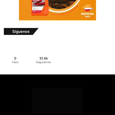
Síguenos
0
31.4k
Fans
Seguidores