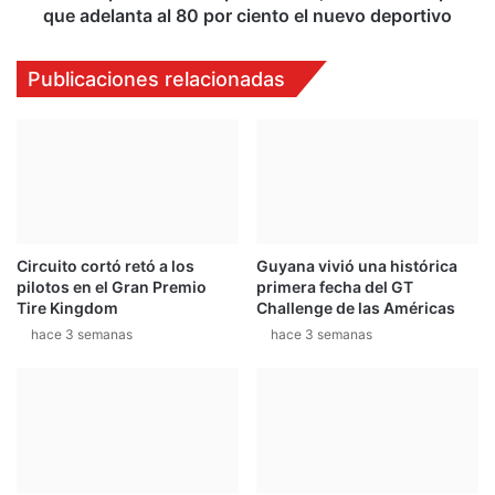
l
s
que adelanta al 80 por ciento el nuevo deportivo
a
e
s
n
Publicaciones relacionadas
p
t
r
a
u
e
e
l
b
A
a
l
s
p
m
i
á
Circuito cortó retó a los
Guyana vivió una histórica
n
pilotos en el Gran Premio
primera fecha del GT
s
e
Tire Kingdom
Challenge de las Américas
d
V
u
hace 3 semanas
hace 3 semanas
i
r
s
a
i
s
o
p
n
a
,
r
n