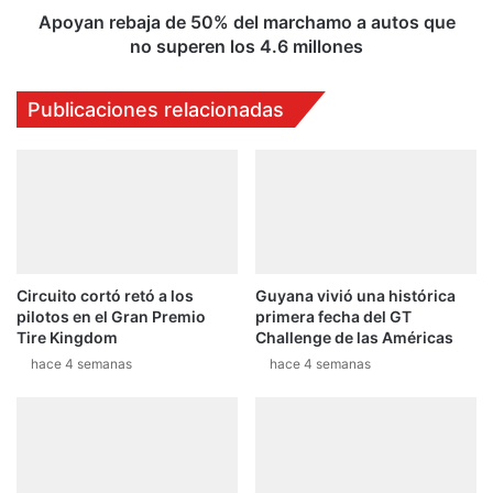
no
Apoyan rebaja de 50% del marchamo a autos que
superen
no superen los 4.6 millones
los
4.6
Publicaciones relacionadas
millones
Circuito cortó retó a los
Guyana vivió una histórica
pilotos en el Gran Premio
primera fecha del GT
Tire Kingdom
Challenge de las Américas
hace 4 semanas
hace 4 semanas