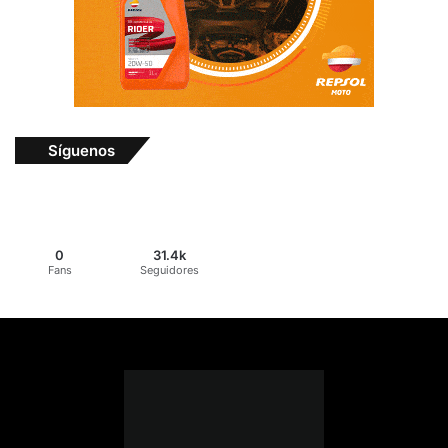
Síguenos
0
31.4k
Fans
Seguidores