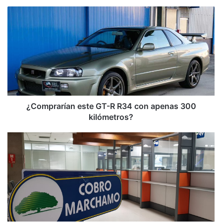
¿Comprarían
este
GT-
R
R34
con
apenas
300
kilómetros?
¿Comprarían este GT-R R34 con apenas 300
kilómetros?
Apoyan
rebaja
de
50%
del
marchamo
a
autos
que