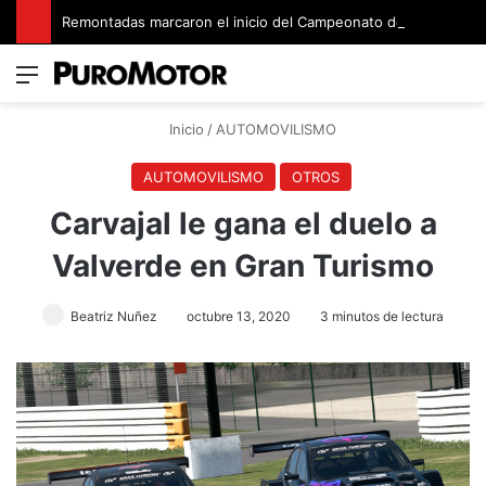
Remontadas marcaron el inicio del Campeonato de Invierno de Kartismo
Menú
Switch
B
Inicio
/
AUTOMOVILISMO
AUTOMOVILISMO
OTROS
Carvajal le gana el duelo a
Valverde en Gran Turismo
Beatriz Nuñez
octubre 13, 2020
3 minutos de lectura