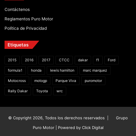
Contáctenos
Reglamentos Puro Motor
Política de Privacidad
Etiquetas
2015
2016
2017
CTCC
dakar
f1
Ford
formula1
honda
lewis hamilton
marc marquez
Motocross
motogp
Parque Viva
puromotor
Rally Dakar
Toyota
wrc
© Copyright 2026, Todos los derechos reservados |
Grupo
Puro Motor | Powered by
Click Digital