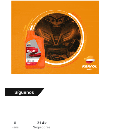
Síguenos
0
31.4k
Fans
Seguidores