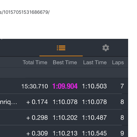
os/10157051531686679/