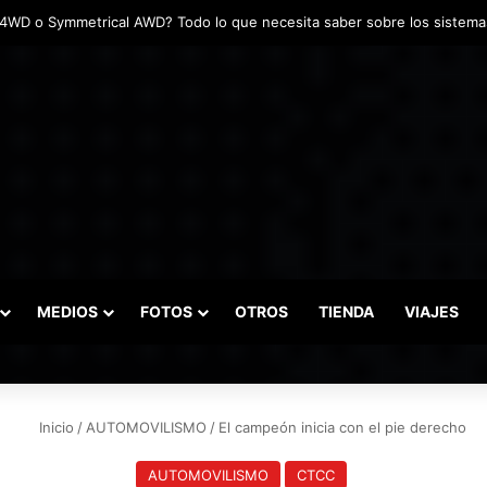
adas marcaron el inicio del Campeonato de Invierno de Kartismo
MEDIOS
FOTOS
OTROS
TIENDA
VIAJES
Inicio
/
AUTOMOVILISMO
/
El campeón inicia con el pie derecho
AUTOMOVILISMO
CTCC