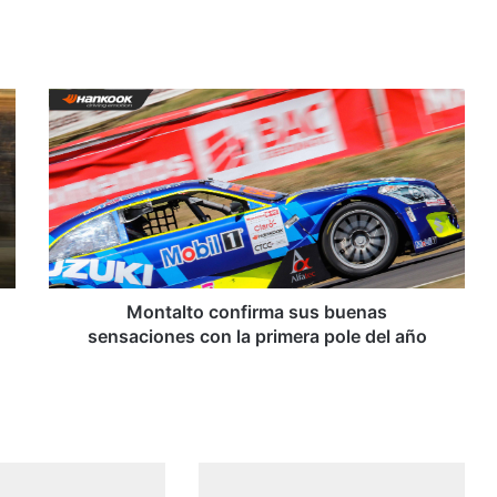
M
o
n
t
a
l
t
o
c
o
Montalto confirma sus buenas
n
sensaciones con la primera pole del año
f
i
r
m
a
s
u