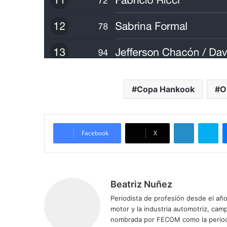
Copa Hankook
O
LinkedIn
Skype
Facebook
X
Beatriz Nuñez
Periodista de profesión desde el añ
motor y la industria automotriz, ca
nombrada por FECOM como la period