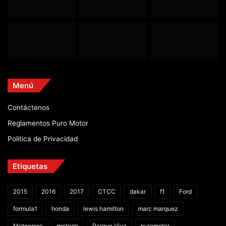
Menú
Contáctenos
Reglamentos Puro Motor
Política de Privacidad
Etiquetas
2015
2016
2017
CTCC
dakar
f1
Ford
formula1
honda
lewis hamilton
marc marquez
Motocross
motogp
Parque Viva
puromotor