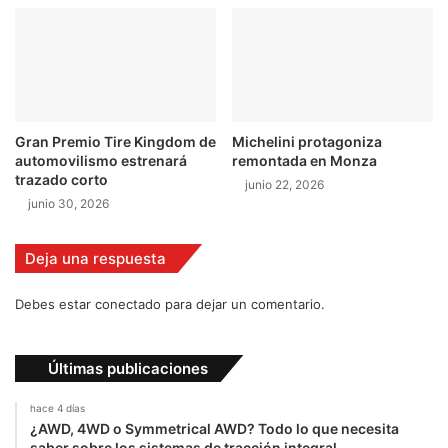
s
o
i
n
m
t
p
e
o
r
r
o
t
Gran Premio Tire Kingdom de
Michelini protagoniza
S
a
automovilismo estrenará
remontada en Monza
p
n
trazado corto
junio 22, 2026
o
t
junio 30, 2026
r
e
t
s
Deja una respuesta
Debes estar conectado para dejar un comentario.
Últimas publicaciones
hace 4 días
¿AWD, 4WD o Symmetrical AWD? Todo lo que necesita
saber sobre los sistemas de tracción integral