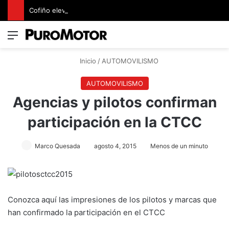
Cofiño eleva su apuesta premium con la representación exclusiva de Jaguar Land Rover en Costa Rica
Menú
Switch
B
Inicio
/
AUTOMOVILISMO
AUTOMOVILISMO
Agencias y pilotos confirman
participación en la CTCC
Marco Quesada
agosto 4, 2015
Menos de un minuto
Conozca aquí las impresiones de los pilotos y marcas que
han confirmado la participación en el CTCC