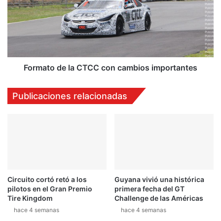
n
m
t
a
ó
t
e
o
n
d
T
e
a
l
Formato de la CTCC con cambios importantes
i
a
l
C
Publicaciones relacionadas
a
T
n
C
d
C
i
c
a
o
e
n
l
c
n
a
Circuito cortó retó a los
Guyana vivió una histórica
u
m
pilotos en el Gran Premio
primera fecha del GT
e
b
Tire Kingdom
Challenge de las Américas
v
i
hace 4 semanas
hace 4 semanas
o
o
M