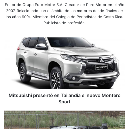
Editor de Grupo Puro Motor S.A. Creador de Puro Motor en el año
2007. Relacionado con el ámbito de los motores desde finales de
los años 90´s. Miembro del Colegio de Periodistas de Costa Rica.
Publicista de profesión.
M
i
t
s
u
b
i
s
h
i
Mitsubishi presentó en Tailandia el nuevo Montero
p
Sport
r
e
F
s
o
e
r