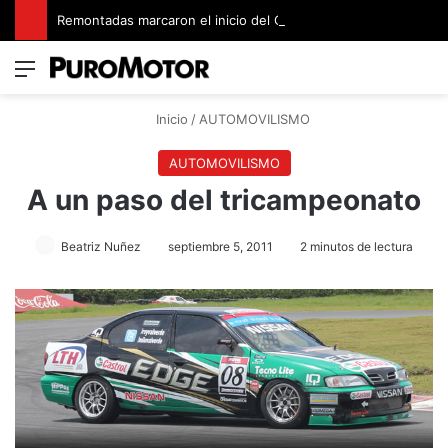
Remontadas marcaron el inicio del Campeonato de Invierno de Kartismo
Menú
Switch
B
Inicio
/
AUTOMOVILISMO
AUTOMOVILISMO
A un paso del tricampeonato
Beatriz Nuñez
septiembre 5, 2011
2 minutos de lectura