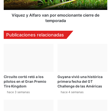
c
A
h
l
a
f
Víquez y Alfaro van por emocionante cierre de
a
temporada
r
o
Publicaciones relacionadas
v
a
n
p
o
r
e
m
Circuito cortó retó a los
Guyana vivió una histórica
o
pilotos en el Gran Premio
primera fecha del GT
c
Tire Kingdom
Challenge de las Américas
i
hace 3 semanas
hace 4 semanas
o
n
a
n