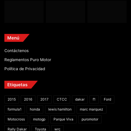
Menú
Contáctenos
Reglamentos Puro Motor
Política de Privacidad
Etiquetas
2015
2016
2017
CTCC
dakar
f1
Ford
formula1
honda
lewis hamilton
marc marquez
Motocross
motogp
Parque Viva
puromotor
Rally Dakar
Toyota
wrc