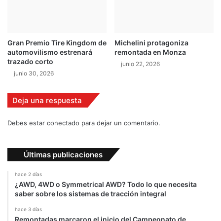
t
e
c
i
Gran Premio Tire Kingdom de
Michelini protagoniza
e
automovilismo estrenará
remontada en Monza
r
trazado corto
junio 22, 2026
r
junio 30, 2026
e
d
e
Deja una respuesta
t
e
Debes estar conectado para dejar un comentario.
m
p
o
Últimas publicaciones
r
a
hace 2 días
d
¿AWD, 4WD o Symmetrical AWD? Todo lo que necesita
a
saber sobre los sistemas de tracción integral
hace 3 días
Remontadas marcaron el inicio del Campeonato de