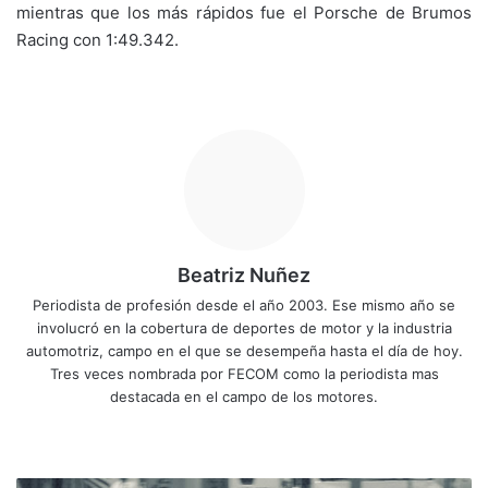
mientras que los más rápidos fue el Porsche de Brumos
Racing con 1:49.342.
Beatriz Nuñez
Periodista de profesión desde el año 2003. Ese mismo año se
involucró en la cobertura de deportes de motor y la industria
automotriz, campo en el que se desempeña hasta el día de hoy.
Tres veces nombrada por FECOM como la periodista mas
destacada en el campo de los motores.
Siti
Fa
X
Yo
Ins
o
ce
uT
tag
we
bo
ub
ra