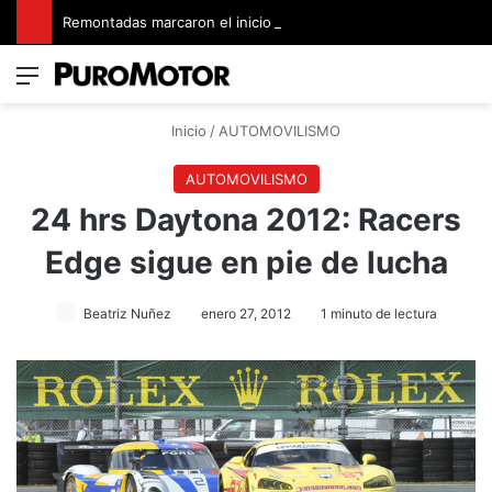
Remontadas marcaron el inicio del Campeonato de Invierno de Kartismo
Menú
Switch
B
Inicio
/
AUTOMOVILISMO
AUTOMOVILISMO
24 hrs Daytona 2012: Racers
Edge sigue en pie de lucha
Beatriz Nuñez
enero 27, 2012
1 minuto de lectura