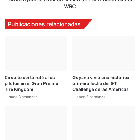
s
a
WRC
u
e
m
s
Publicaciones relacionadas
e
t
n
a
j
r
u
e
e
n
v
l
e
a
s
m
R
Circuito cortó retó a los
Guyana vivió una histórica
i
pilotos en el Gran Premio
primera fecha del GT
o
r
Tire Kingdom
Challenge de las Américas
l
a
e
hace 3 semanas
hace 3 semanas
d
x
e
G
L
r
O
a
E
n
B
d
d