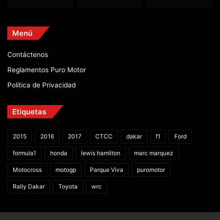
Menú
Contáctenos
Reglamentos Puro Motor
Política de Privacidad
Etiquetas
2015
2016
2017
CTCC
dakar
f1
Ford
formula1
honda
lewis hamilton
marc marquez
Motocross
motogp
Parque Viva
puromotor
Rally Dakar
Toyota
wrc