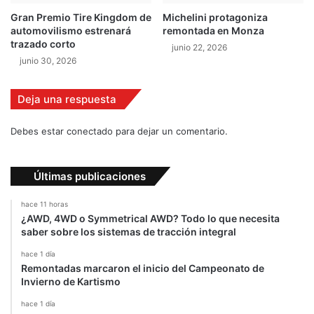
A
e
Gran Premio Tire Kingdom de
Michelini protagoniza
m
s
automovilismo estrenará
remontada en Monza
2
p
trazado corto
junio 22, 2026
0
u
junio 30, 2026
1
é
2
s
d
Deja una respuesta
e
l
Debes estar conectado para dejar un comentario.
W
R
C
Últimas publicaciones
hace 11 horas
¿AWD, 4WD o Symmetrical AWD? Todo lo que necesita
saber sobre los sistemas de tracción integral
hace 1 día
Remontadas marcaron el inicio del Campeonato de
Invierno de Kartismo
hace 1 día