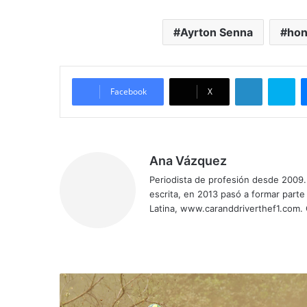
Ayrton Senna
ho
LinkedIn
Skype
Facebook
X
Ana Vázquez
Periodista de profesión desde 2009. 
escrita, en 2013 pasó a formar parte
Latina, www.caranddriverthef1.com.
Siti
Fa
X
Yo
Ins
o
ce
uT
tag
we
bo
ub
ra
b
ok
e
m
D
o