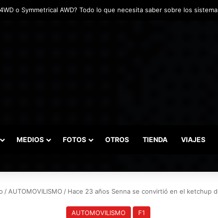
adas marcaron el inicio del Campeonato de Invierno de Kartismo
MEDIOS
FOTOS
OTROS
TIENDA
VIAJES
o
/
AUTOMOVILISMO
/
Hace 23 años Senna se convirtió en el ketchup de
AUTOMOVILISMO
F1