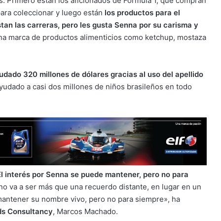
. Primero están los aficionados de Fórmula 1, que compran
ara coleccionar y luego están
los productos para el
tan las carreras, pero les gusta Senna por su carisma y
 una marca de productos alimenticios como ketchup, mostaza
udado 320 millones de dólares gracias al uso del apellido
udado a casi dos millones de niños brasileños en todo
El interés por Senna se puede mantener, pero no para
no va a ser más que una recuerdo distante, en lugar en un
mantener su nombre vivo, pero no para siempre», ha
s Consultancy
, Marcos Machado.