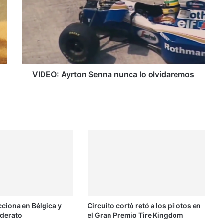
D
E
O
:
A
y
r
t
VIDEO: Ayrton Senna nunca lo olvidaremos
o
n
S
e
n
n
a
n
u
n
c
a
cciona en Bélgica y
Circuito cortó retó a los pilotos en
l
iderato
el Gran Premio Tire Kingdom
o