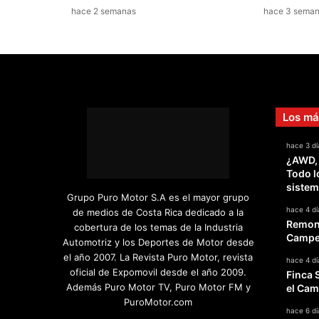
hace 2 semanas
hace 3 sema
m
o
Los má
hace 3 dí
¿AWD,
Todo l
sistem
Grupo Puro Motor S.A es el mayor grupo
hace 4 dí
de medios de Costa Rica dedicado a la
Remont
cobertura de los temas de la Industria
Campeo
Automotriz y los Deportes de Motor desde
el año 2007. La Revista Puro Motor, revista
hace 4 dí
oficial de Expomovil desde el año 2009.
Finca 
Además Puro Motor TV, Puro Motor FM y
el Cam
PuroMotor.com
hace 6 dí