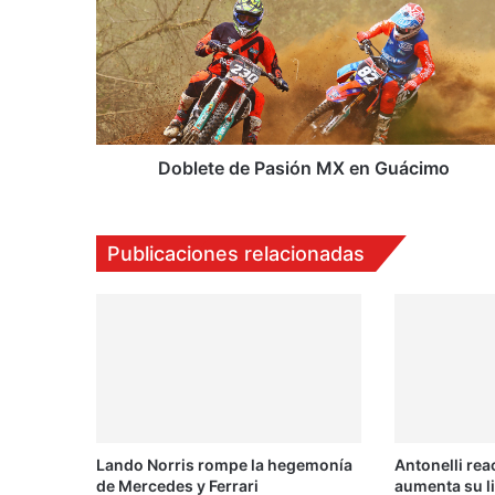
b
l
e
t
e
d
e
P
Doblete de Pasión MX en Guácimo
a
s
i
Publicaciones relacionadas
ó
n
M
X
e
n
G
u
á
Lando Norris rompe la hegemonía
Antonelli rea
c
de Mercedes y Ferrari
aumenta su l
i