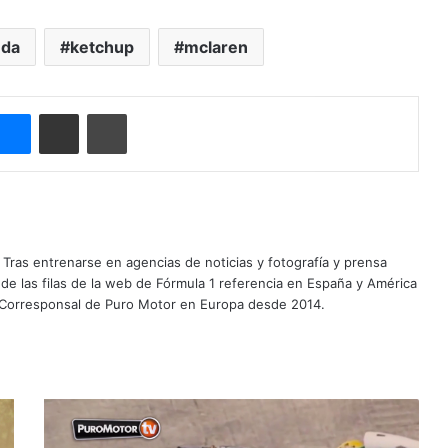
nda
ketchup
mclaren
Messenger
Compartir por correo electrónico
Imprimir
Tras entrenarse en agencias de noticias y fotografía y prensa
 de las filas de la web de Fórmula 1 referencia en España y América
 Corresponsal de Puro Motor en Europa desde 2014.
V
I