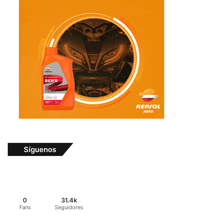
Síguenos
0
31.4k
Fans
Seguidores