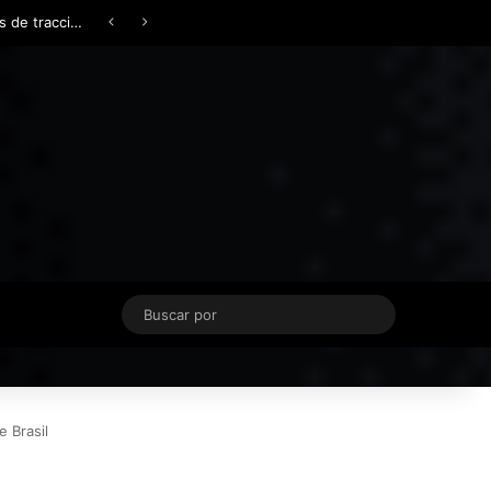
Facebook
X
YouTube
Instagram
TikTok
Acceso
Switch skin
Buscar
por
 Brasil