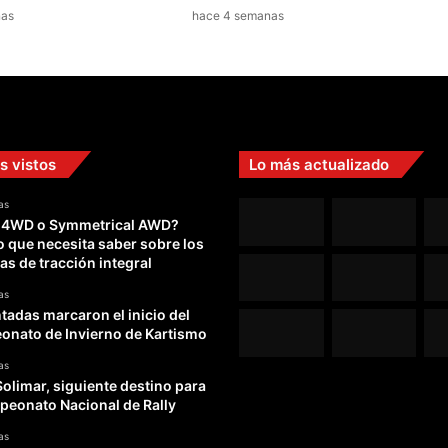
nas
hace 4 semanas
o
l
v
i
d
a
r
s vistos
Lo más actualizado
e
m
o
as
 4WD o Symmetrical AWD?
s
o que necesita saber sobre los
as de tracción integral
as
adas marcaron el inicio del
nato de Invierno de Kartismo
as
Solimar, siguiente destino para
peonato Nacional de Rally
as