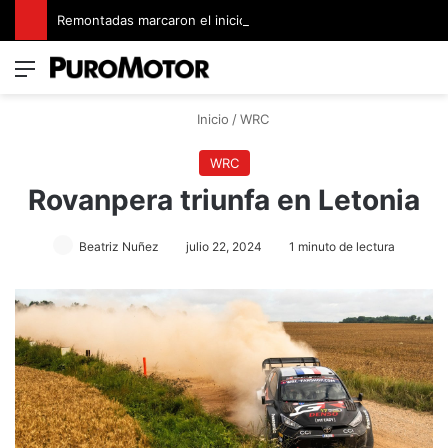
Remontadas marcaron el inicio del Campeonato de Invierno de Kartismo
Menú
Switch
B
Inicio
/
WRC
WRC
Rovanpera triunfa en Letonia
Beatriz Nuñez
julio 22, 2024
1 minuto de lectura