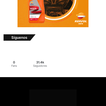
Síguenos
0
31.4k
Fans
Seguidores