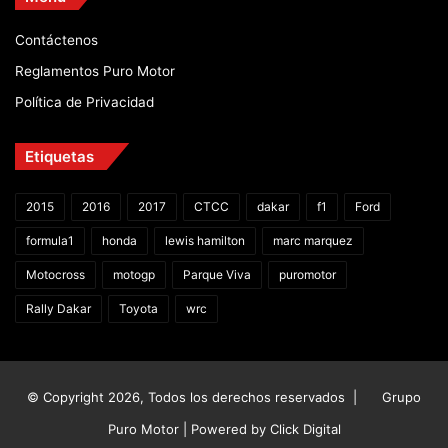
Contáctenos
Reglamentos Puro Motor
Política de Privacidad
Etiquetas
2015
2016
2017
CTCC
dakar
f1
Ford
formula1
honda
lewis hamilton
marc marquez
Motocross
motogp
Parque Viva
puromotor
Rally Dakar
Toyota
wrc
© Copyright 2026, Todos los derechos reservados |
Grupo
Puro Motor | Powered by
Click Digital