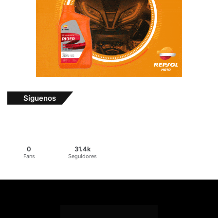
Síguenos
0
31.4k
Fans
Seguidores