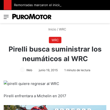
Remontadas marcaron el inicio del Campeonato de Invierno de Kartismo
Menú
Switch
B
Inicio
/
WRC
WRC
Pirelli busca suministrar los
neumáticos al WRC
Web
junio 19, 2015
1 minuto de lectura
Pirelli enfrentara a Michelin en 2017