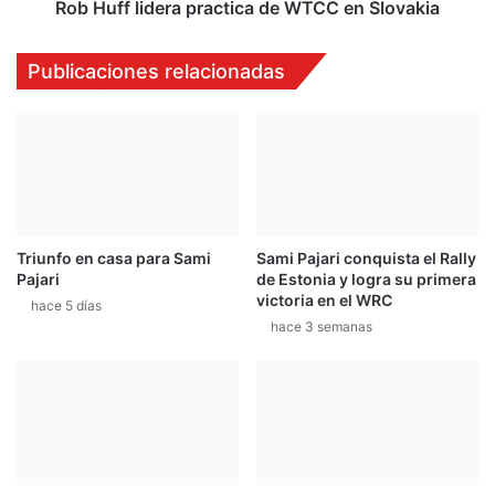
g
d
Rob Huff lidera practica de WTCC en Slovakia
u
e
n
r
Publicaciones relacionadas
d
a
a
p
t
r
a
a
n
c
d
t
a
i
d
c
Triunfo en casa para Sami
Sami Pajari conquista el Rally
e
a
Pajari
de Estonia y logra su primera
e
d
victoria en el WRC
n
hace 5 días
e
hace 3 semanas
t
W
r
T
e
C
n
C
a
e
m
n
i
S
e
l