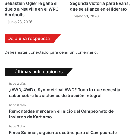
Sebastien Ogier le gana el
Segunda victoria para Evans,
n
o
duelo a Neuville en el WRC
que se afianza en el liderato
t
v
Acrópolis
mayo 31, 2026
o
a
junio 28, 2026
s
k
l
i
i
a
Deja una respuesta
b
r
Debes estar conectado para dejar un comentario.
e
s
Últimas publicaciones
hace 2 días
¿AWD, 4WD o Symmetrical AWD? Todo lo que necesita
saber sobre los sistemas de tracción integral
hace 3 días
Remontadas marcaron el inicio del Campeonato de
Invierno de Kartismo
hace 3 días
Finca Solimar, siguiente destino para el Campeonato