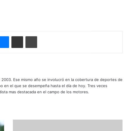
Messenger
Compartir por correo electrónico
Imprimir
o 2003. Ese mismo año se involucró en la cobertura de deportes de
mpo en el que se desempeña hasta el día de hoy. Tres veces
ista mas destacada en el campo de los motores.
H
i