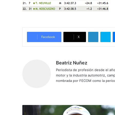
LinkedIn
Skype
Facebook
X
Beatriz Nuñez
Periodista de profesión desde el añ
motor y la industria automotriz, ca
nombrada por FECOM como la period
Siti
Fa
X
Yo
Ins
o
ce
uT
tag
we
bo
ub
ra
b
ok
e
m
T
o