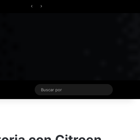
Facebook
X
YouTube
Instagram
TikTok
Acceso
Switch skin
Buscar
por
oria con Citroen