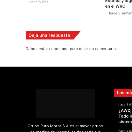
Estonia y log
v
hace 5 días
en el WRC
e
hace 3 sema
r
d
e
Deja una respuesta
Debes estar conectado para dejar un comentario.
Los má
hace 3 dí
¿AWD,
Todo l
sistem
Grupo Puro Motor S.A es el mayor grupo
hace 4 dí
de medios de Costa Rica dedicado a la