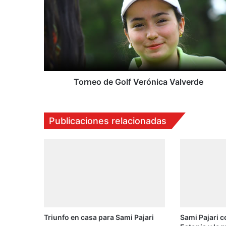
r
n
e
o
d
e
G
o
Torneo de Golf Verónica Valverde
l
f
V
Publicaciones relacionadas
e
r
ó
n
i
c
a
V
a
Triunfo en casa para Sami Pajari
Sami Pajari c
l