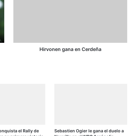
r
v
o
n
e
n
g
a
Hirvonen gana en Cerdeña
n
a
e
n
C
e
r
d
e
ñ
a
onquista el Rally de
Sebastien Ogier le gana el duelo a