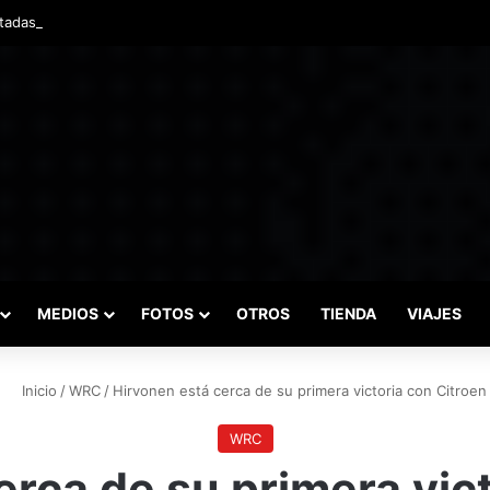
adas marcaron el inicio del Campeonato de Invierno de Kartismo
MEDIOS
FOTOS
OTROS
TIENDA
VIAJES
Inicio
/
WRC
/
Hirvonen está cerca de su primera victoria con Citroen
WRC
erca de su primera vict