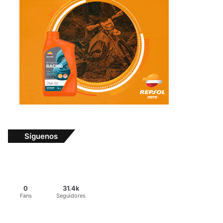
Síguenos
0
31.4k
Fans
Seguidores