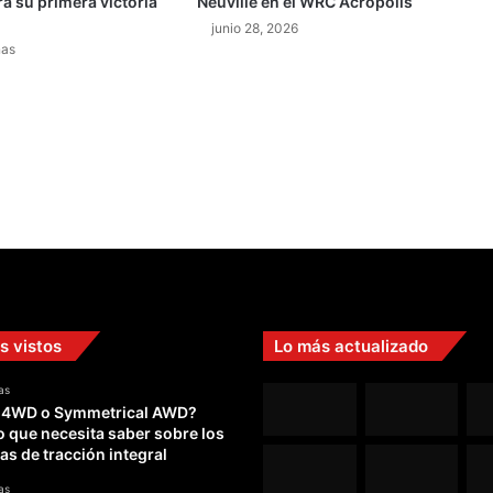
ra su primera victoria
Neuville en el WRC Acrópolis
junio 28, 2026
nas
s vistos
Lo más actualizado
as
 4WD o Symmetrical AWD?
o que necesita saber sobre los
as de tracción integral
as