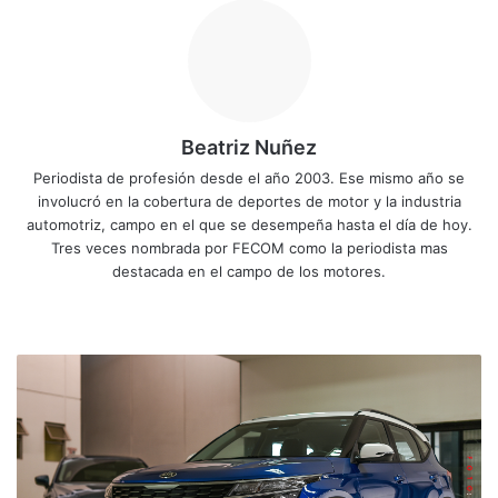
Beatriz Nuñez
Periodista de profesión desde el año 2003. Ese mismo año se
involucró en la cobertura de deportes de motor y la industria
automotriz, campo en el que se desempeña hasta el día de hoy.
Tres veces nombrada por FECOM como la periodista mas
destacada en el campo de los motores.
Sitio
Facebook
X
YouTube
Instagram
web
Kia
Seltos,
el
SUV
compacto
ahora