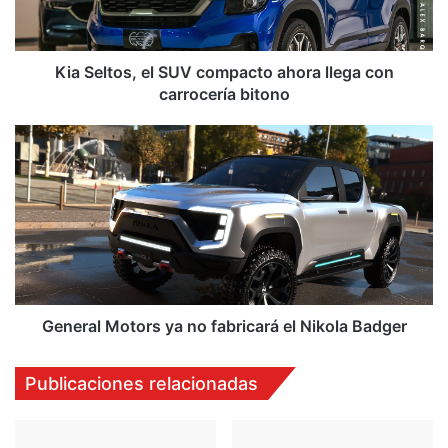
llega
con
carrocería
bitono
Kia Seltos, el SUV compacto ahora llega con
carrocería bitono
General
Motors
ya
no
fabricará
el
Nikola
Badger
General Motors ya no fabricará el Nikola Badger
Publicaciones relacionadas