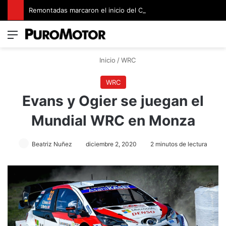
Remontadas marcaron el inicio del Campeonato de Invierno de Kartismo
Menú
Switch
B
Inicio
/
WRC
WRC
Evans y Ogier se juegan el
Mundial WRC en Monza
Beatriz Nuñez
diciembre 2, 2020
2 minutos de lectura