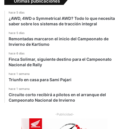
Últimas publicaciones
n
e
hace 5 días
s
¿AWD, 4WD o Symmetrical AWD? Todo lo que necesita
d
saber sobre los sistemas de tracción integral
e
r
hace 5 días
Remontadas marcaron el inicio del Campeonato de
e
Invierno de Kartismo
c
a
hace 6 días
r
Finca Solimar, siguiente destino para el Campeonato
g
Nacional de Rally
a
hace 1 semana
r
Triunfo en casa para Sami Pajari
á
p
hace 1 semana
i
Circuito corto recibirá a pilotos en el arranque del
d
Campeonato Nacional de Invierno
a
-Publicidad-