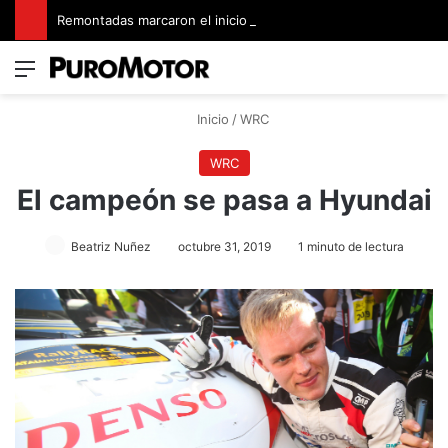
Remontadas marcaron el inicio del Campeonato de Invierno de Kartismo
Menú
Switch
B
Inicio
/
WRC
WRC
El campeón se pasa a Hyundai
Beatriz Nuñez
octubre 31, 2019
1 minuto de lectura