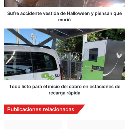
c
i
d
Sufre accidente vestida de Halloween y piensan que
e
murió
n
t
T
e
o
v
d
e
o
s
l
t
i
i
s
d
t
a
o
d
p
Todo listo para el inicio del cobro en estaciones de
e
a
recarga rápida
H
r
a
a
Publicaciones relacionadas
l
e
l
l
o
i
w
n