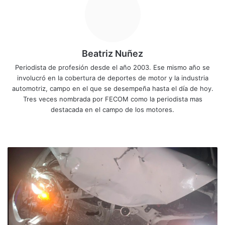
Beatriz Nuñez
Periodista de profesión desde el año 2003. Ese mismo año se
involucró en la cobertura de deportes de motor y la industria
automotriz, campo en el que se desempeña hasta el día de hoy.
Tres veces nombrada por FECOM como la periodista mas
destacada en el campo de los motores.
Siti
Fa
X
Yo
Ins
o
ce
uT
tag
we
bo
ub
ra
S
b
ok
e
m
u
f
r
e
a
c