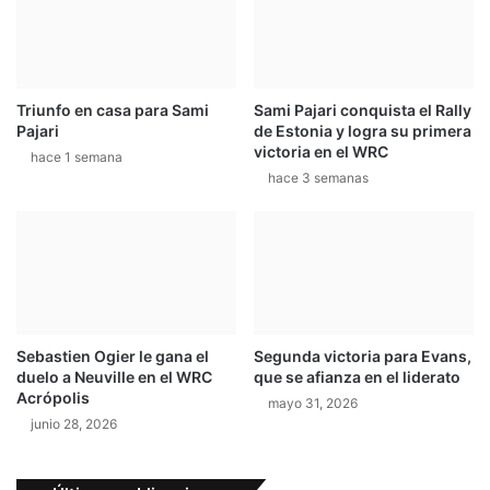
e
i
e
c
n
i
y
o
p
Triunfo en casa para Sami
Sami Pajari conquista el Rally
d
Pajari
de Estonia y logra su primera
i
e
victoria en el WRC
e
l
hace 1 semana
n
hace 3 semanas
c
s
o
a
b
n
r
q
o
u
e
e
n
m
e
Sebastien Ogier le gana el
Segunda victoria para Evans,
u
s
duelo a Neuville en el WRC
que se afianza en el liderato
r
t
Acrópolis
mayo 31, 2026
i
a
junio 28, 2026
ó
c
i
o