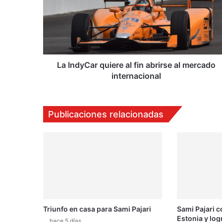
n
d
y
C
a
r
q
La IndyCar quiere al fin abrirse al mercado
u
internacional
i
e
r
Publicaciones relacionadas
e
a
l
f
i
n
a
b
r
Triunfo en casa para Sami Pajari
Sami Pajari c
i
Estonia y log
r
hace 5 días