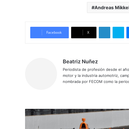
Andreas Mikke
LinkedIn
Skype
Facebook
X
Beatriz Nuñez
Periodista de profesión desde el añ
motor y la industria automotriz, ca
nombrada por FECOM como la period
Siti
Fa
X
Yo
Ins
o
ce
uT
tag
we
bo
ub
ra
b
ok
e
m
L
a
I