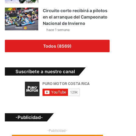
Circuito corto recibirá a pilotos
en el arranque del Campeonato
Nacional de Invierno
hace 1 semana
Todos (8569)
Suscríbete a nuestro canal
-Publicidad-
-Publicidad-