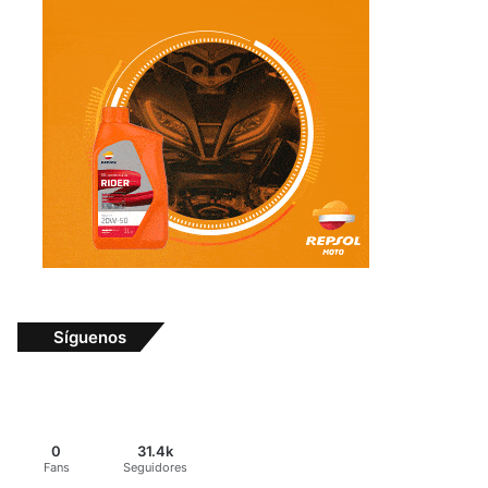
Síguenos
0
31.4k
Fans
Seguidores