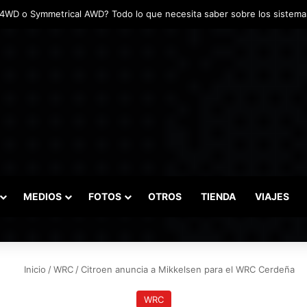
adas marcaron el inicio del Campeonato de Invierno de Kartismo
MEDIOS
FOTOS
OTROS
TIENDA
VIAJES
Inicio
/
WRC
/
Citroen anuncia a Mikkelsen para el WRC Cerdeña
WRC