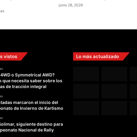
junio 28, 2026
nas
s vistos
Lo más actualizado
as
 4WD o Symmetrical AWD?
o que necesita saber sobre los
as de tracción integral
as
adas marcaron el inicio del
nato de Invierno de Kartismo
as
Solimar, siguiente destino para
peonato Nacional de Rally