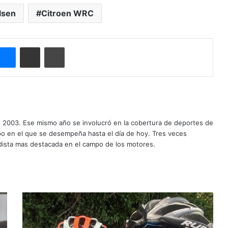
lsen
Citroen WRC
Messenger
Compartir por correo electrónico
Imprimir
o 2003. Ese mismo año se involucró en la cobertura de deportes de
mpo en el que se desempeña hasta el día de hoy. Tres veces
ista mas destacada en el campo de los motores.
T
o
d