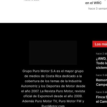
en el WRC
s
hace 3 sema
e
a
l
m
e
r
c
Los má
a
d
hace 2 dí
o
¿AWD,
i
Todo l
n
sistem
t
Grupo Puro Motor S.A es el mayor grupo
e
hace 3 dí
de medios de Costa Rica dedicado a la
r
Remont
cobertura de los temas de la Industria
n
Campeo
Automotriz y los Deportes de Motor desde
a
el año 2007. La Revista Puro Motor, revista
hace 3 dí
c
oficial de Expomovil desde el año 2009.
Finca 
i
Además Puro Motor TV, Puro Motor FM y
el Cam
o
PuroMotor.com