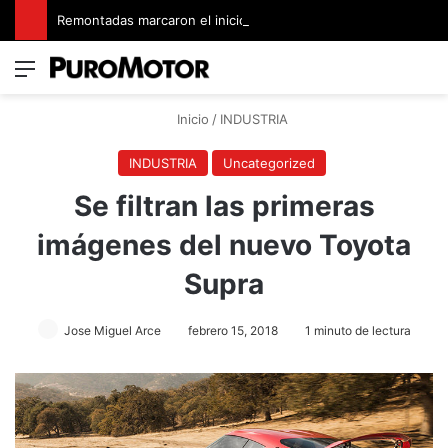
Remontadas marcaron el inicio del Campeonato de Invierno de Kartismo
Menú
Switch
B
Inicio
/
INDUSTRIA
INDUSTRIA
Uncategorized
Se filtran las primeras
imágenes del nuevo Toyota
Supra
Jose Miguel Arce
febrero 15, 2018
1 minuto de lectura