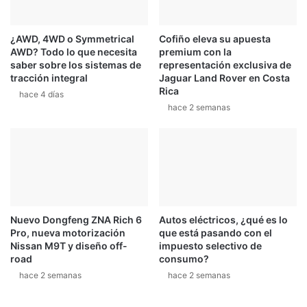
L
a
o
p
¿AWD, 4WD o Symmetrical
Cofiño eleva su apuesta
s
a
AWD? Todo lo que necesita
premium con la
R
r
saber sobre los sistemas de
representación exclusiva de
e
a
tracción integral
Jaguar Land Rover en Costa
y
l
Rica
hace 4 días
e
a
hace 2 semanas
s
C
o
p
a
C
a
s
t
Nuevo Dongfeng ZNA Rich 6
Autos eléctricos, ¿qué es lo
r
Pro, nueva motorización
que está pasando con el
o
Nissan M9T y diseño off-
impuesto selectivo de
l
road
consumo?
hace 2 semanas
hace 2 semanas