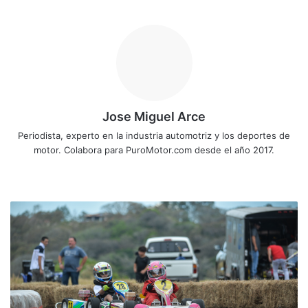
Jose Miguel Arce
Periodista, experto en la industria automotriz y los deportes de
motor. Colabora para PuroMotor.com desde el año 2017.
Siti
o
we
E
b
s
c
u
e
l
a