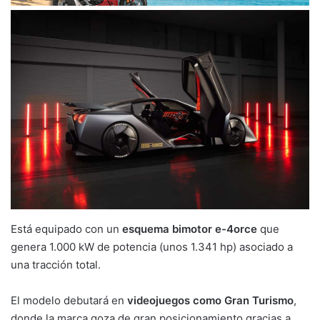
Está equipado con un
esquema bimotor e-4orce
que
genera 1.000 kW de potencia (unos 1.341 hp) asociado a
una tracción total.
El modelo debutará en
videojuegos como Gran Turismo
,
donde la marca goza de gran posicionamiento gracias a