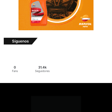
Síguenos
0
31.4k
Fans
Seguidores