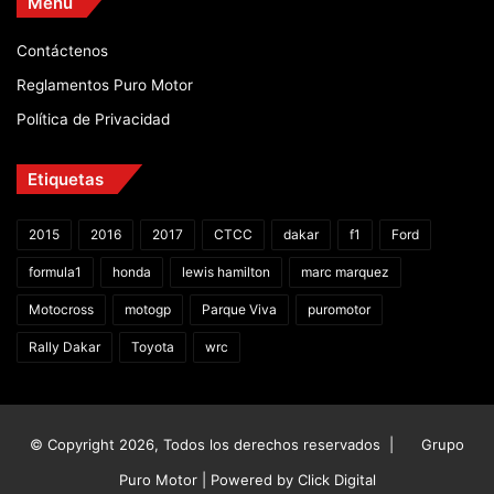
Menú
Contáctenos
Reglamentos Puro Motor
Política de Privacidad
Etiquetas
2015
2016
2017
CTCC
dakar
f1
Ford
formula1
honda
lewis hamilton
marc marquez
Motocross
motogp
Parque Viva
puromotor
Rally Dakar
Toyota
wrc
© Copyright 2026, Todos los derechos reservados |
Grupo
Puro Motor | Powered by
Click Digital