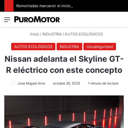
Remontadas marcaron el inicio del Campeonato de Invierno de Kartismo
Menú
Switch
B
Inicio
/
INDUSTRIA
/
AUTOS ECOLÓGICOS
AUTOS ECOLÓGICOS
INDUSTRIA
Uncategorized
Nissan adelanta el Skyline GT-
R eléctrico con este concepto
Jose Miguel Arce
octubre 26, 2023
1 minuto de lectura