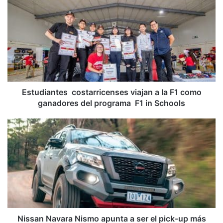
costarricenses
viajan
a
la
F1
como
ganadores
del
programa
Estudiantes costarricenses viajan a la F1 como
F1
ganadores del programa F1 in Schools
in
Schools
Nissan
Navara
Nismo
apunta
a
ser
el
pick-
up
más
Nissan Navara Nismo apunta a ser el pick-up más