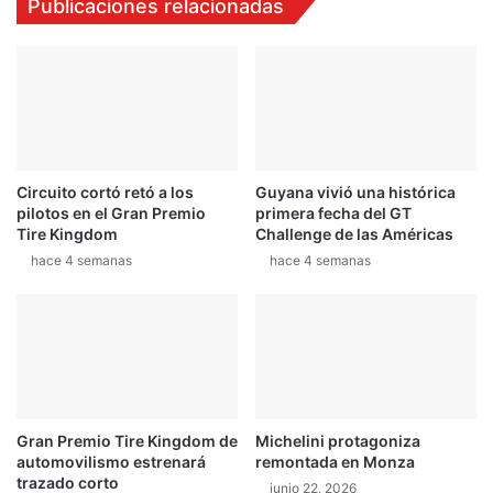
Publicaciones relacionadas
d
o
,
s
e
t
c
ó
o
p
n
o
o
r
m
l
Circuito cortó retó a los
Guyana vivió una histórica
í
o
pilotos en el Gran Premio
primera fecha del GT
a
e
Tire Kingdom
Challenge de las Américas
y
l
hace 4 semanas
hace 4 semanas
d
é
e
c
s
t
e
r
m
i
p
c
e
o
ñ
Gran Premio Tire Kingdom de
Michelini protagoniza
o
automovilismo estrenará
remontada en Monza
trazado corto
junio 22, 2026