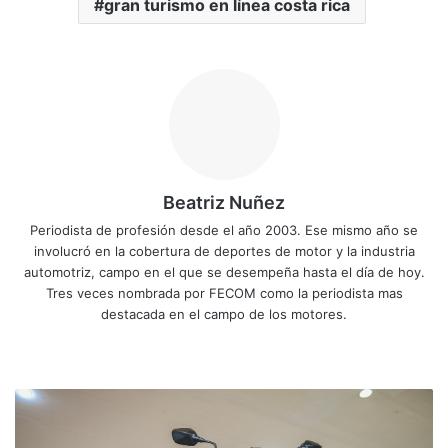
gran turismo en línea costa rica
Beatriz Nuñez
Periodista de profesión desde el año 2003. Ese mismo año se
involucró en la cobertura de deportes de motor y la industria
automotriz, campo en el que se desempeña hasta el día de hoy.
Tres veces nombrada por FECOM como la periodista mas
destacada en el campo de los motores.
Siti
Fa
X
Yo
Ins
o
ce
uT
tag
we
bo
ub
ra
N
b
ok
e
m
u
e