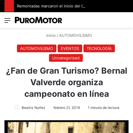
Remontadas marcaron el inicio del Campeonato de Invierno de Kartismo
Menú
Switch
B
Inicio
/
AUTOMOVILISMO
AUTOMOVILISMO
EVENTOS
TECNOLOGÍA
Uncategorized
¿Fan de Gran Turismo? Bernal
Valverde organiza
campeonato en línea
Beatriz Nuñez
febrero 21, 2019
1 minuto de lectura