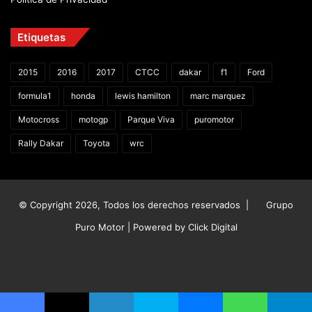
Etiquetas
2015
2016
2017
CTCC
dakar
f1
Ford
formula1
honda
lewis hamilton
marc marquez
Motocross
motogp
Parque Viva
puromotor
Rally Dakar
Toyota
wrc
© Copyright 2026, Todos los derechos reservados |
Grupo
Puro Motor | Powered by
Click Digital
Facebook
X
YouTube
Instagram
TikTok